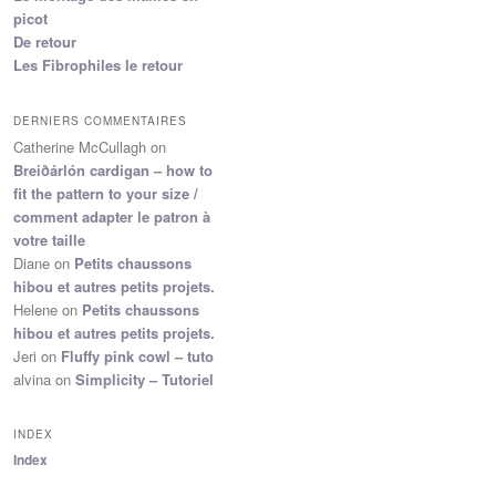
picot
De retour
Les Fibrophiles le retour
DERNIERS COMMENTAIRES
Catherine McCullagh
on
Breiðárlón cardigan – how to
fit the pattern to your size /
comment adapter le patron à
votre taille
Diane
on
Petits chaussons
hibou et autres petits projets.
Helene
on
Petits chaussons
hibou et autres petits projets.
Jeri
on
Fluffy pink cowl – tuto
alvina
on
Simplicity – Tutoriel
INDEX
Index