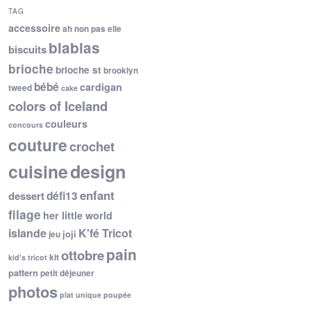
TAG
accessoire
ah non pas elle
blablas
biscuits
brioche
brioche st
brooklyn
bébé
cardigan
tweed
cake
colors of Iceland
couleurs
concours
couture
crochet
cuisine
design
enfant
dessert
défi13
filage
her little world
islande
K'fé Tricot
joji
jeu
pain
ottobre
kit
kid's tricot
pattern
petit déjeuner
photos
plat unique
poupée