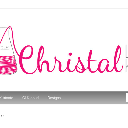
e Kitchen
 tricote
CLK coud
Designs
013