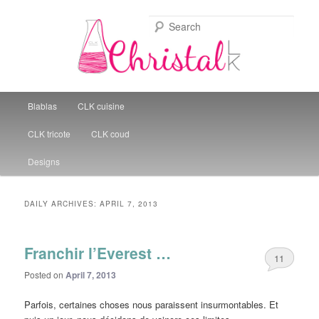
Sear
Christal Little Kitchen
Main menu
Blablas
CLK cuisine
Skip to primary content
Skip to secondary content
CLK tricote
CLK coud
Designs
DAILY ARCHIVES:
APRIL 7, 2013
Franchir l’Everest …
11
Posted on
April 7, 2013
Parfois, certaines choses nous paraissent insurmontables. Et