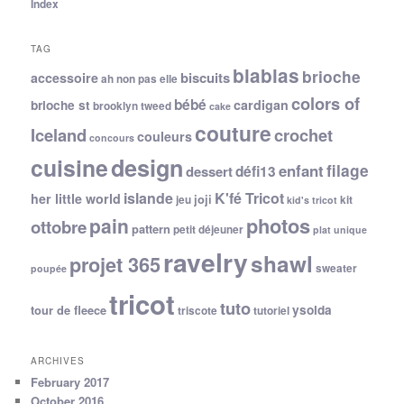
Index
TAG
blablas
brioche
biscuits
accessoire
ah non pas elle
colors of
bébé
cardigan
brioche st
brooklyn tweed
cake
couture
Iceland
crochet
couleurs
concours
cuisine
design
filage
enfant
dessert
défi13
islande
K'fé Tricot
her little world
joji
jeu
kit
kid's tricot
photos
pain
ottobre
pattern
petit déjeuner
plat unique
ravelry
shawl
projet 365
sweater
poupée
tricot
tuto
ysolda
tour de fleece
triscote
tutoriel
ARCHIVES
February 2017
October 2016