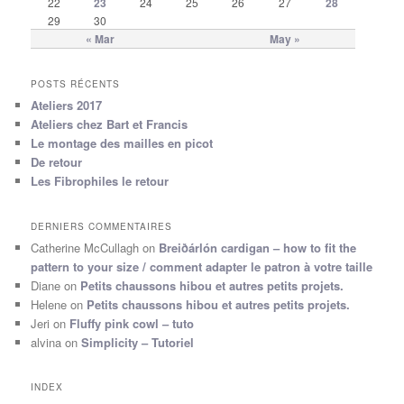
22
23
24
25
26
27
28
29
30
« Mar
May »
POSTS RÉCENTS
Ateliers 2017
Ateliers chez Bart et Francis
Le montage des mailles en picot
De retour
Les Fibrophiles le retour
DERNIERS COMMENTAIRES
Catherine McCullagh
on
Breiðárlón cardigan – how to fit the
pattern to your size / comment adapter le patron à votre taille
Diane
on
Petits chaussons hibou et autres petits projets.
Helene
on
Petits chaussons hibou et autres petits projets.
Jeri
on
Fluffy pink cowl – tuto
alvina
on
Simplicity – Tutoriel
INDEX