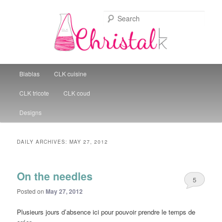
Sear
Christal Little Kitchen
Main menu
Blablas
CLK cuisine
Skip to primary content
Skip to secondary content
CLK tricote
CLK coud
Designs
DAILY ARCHIVES:
MAY 27, 2012
On the needles
5
Posted on
May 27, 2012
Plusieurs jours d’absence ici pour pouvoir prendre le temps de