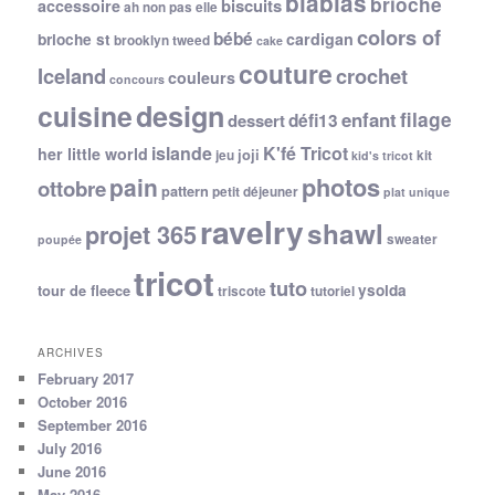
blablas
brioche
biscuits
accessoire
ah non pas elle
colors of
bébé
cardigan
brioche st
brooklyn tweed
cake
couture
Iceland
crochet
couleurs
concours
cuisine
design
filage
enfant
dessert
défi13
islande
K'fé Tricot
her little world
joji
jeu
kit
kid's tricot
photos
pain
ottobre
pattern
petit déjeuner
plat unique
ravelry
shawl
projet 365
sweater
poupée
tricot
tuto
ysolda
tour de fleece
triscote
tutoriel
ARCHIVES
February 2017
October 2016
September 2016
July 2016
June 2016
May 2016