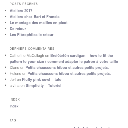
POSTS RÉCENTS
Ateliers 2017
Ateliers chez Bart et Francis
Le montage des mailles en picot
De retour
Les Fibrophiles le retour
DERNIERS COMMENTAIRES
Catherine McCullagh
on
Breiðárlón cardigan – how to fit the
pattern to your size / comment adapter le patron à votre taille
Diane
on
Petits chaussons hibou et autres petits projets.
Helene
on
Petits chaussons hibou et autres petits projets.
Jeri
on
Fluffy pink cowl – tuto
alvina
on
Simplicity – Tutoriel
INDEX
Index
TAG