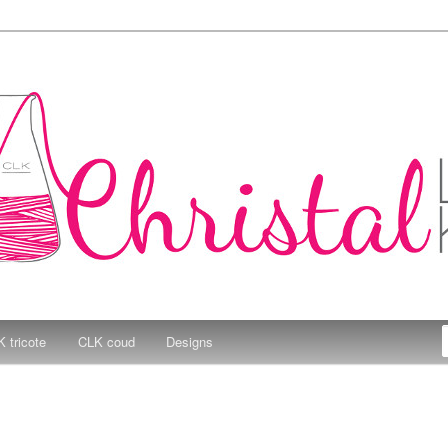
e Kitchen
 tricote
CLK coud
Designs