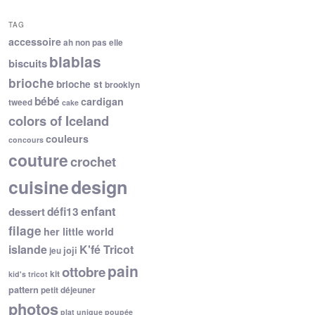
TAG
accessoire
ah non pas elle
blablas
biscuits
brioche
brioche st
brooklyn
bébé
cardigan
tweed
cake
colors of Iceland
couleurs
concours
couture
crochet
cuisine
design
enfant
dessert
défi13
filage
her little world
islande
K'fé Tricot
joji
jeu
pain
ottobre
kit
kid's tricot
pattern
petit déjeuner
photos
plat unique
poupée