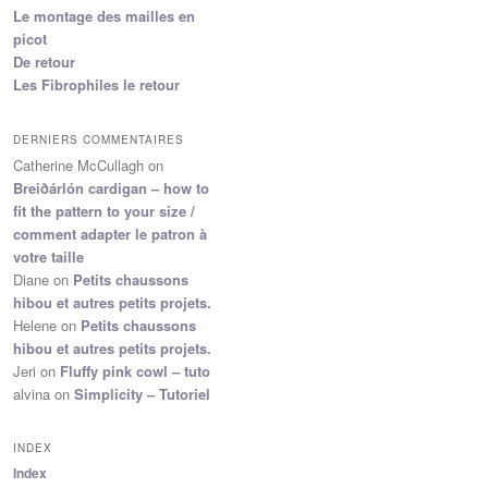
Le montage des mailles en
picot
De retour
Les Fibrophiles le retour
DERNIERS COMMENTAIRES
Catherine McCullagh
on
Breiðárlón cardigan – how to
fit the pattern to your size /
comment adapter le patron à
votre taille
Diane
on
Petits chaussons
hibou et autres petits projets.
Helene
on
Petits chaussons
hibou et autres petits projets.
Jeri
on
Fluffy pink cowl – tuto
alvina
on
Simplicity – Tutoriel
INDEX
Index