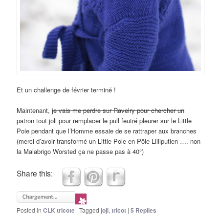
Et un challenge de février terminé !
Maintenant,
je vais me perdre sur Ravelry pour chercher un
patron tout joli pour remplacer le pull feutré
pleurer sur le Little
Pole pendant que l’Homme essaie de se rattraper aux branches
(merci d’avoir transformé un Little Pole en Pôle Lilliputien …. non
la Malabrigo Worsted ça ne passe pas à 40°)
Share this:
Posted in
CLK tricote
|
Tagged
joji
,
tricot
|
5
Replies