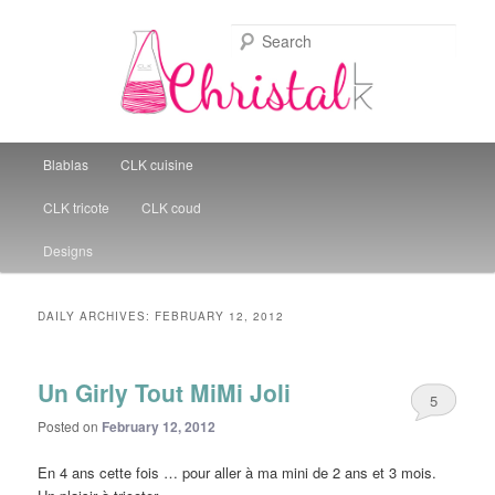
Sear
Christal Little Kitchen
Main menu
Blablas
CLK cuisine
Skip to primary content
Skip to secondary content
CLK tricote
CLK coud
Designs
DAILY ARCHIVES:
FEBRUARY 12, 2012
Un Girly Tout MiMi Joli
5
Posted on
February 12, 2012
En 4 ans cette fois … pour aller à ma mini de 2 ans et 3 mois.