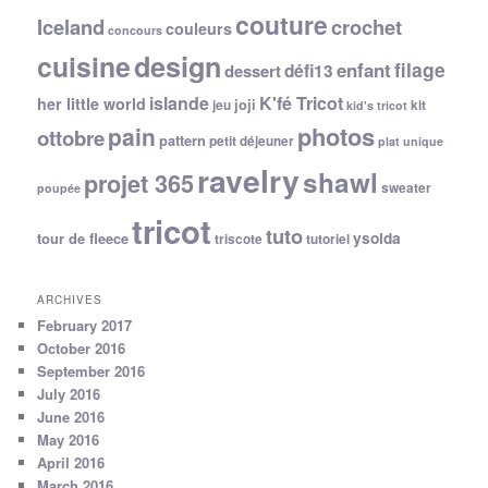
couture
Iceland
crochet
couleurs
concours
cuisine
design
filage
enfant
dessert
défi13
islande
K'fé Tricot
her little world
joji
jeu
kit
kid's tricot
photos
pain
ottobre
pattern
petit déjeuner
plat unique
ravelry
shawl
projet 365
sweater
poupée
tricot
tuto
ysolda
tour de fleece
triscote
tutoriel
ARCHIVES
February 2017
October 2016
September 2016
July 2016
June 2016
May 2016
April 2016
March 2016