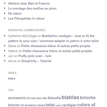
Ateliers chez Bart et Francis
Le montage des mailles en picot
De retour
Les Fibrophiles le retour
DERNIERS COMMENTAIRES
Catherine McCullagh
on
Breiðárlón cardigan – how to fit the
pattern to your size / comment adapter le patron à votre taille
Diane
on
Petits chaussons hibou et autres petits projets.
Helene
on
Petits chaussons hibou et autres petits projets.
Jeri
on
Fluffy pink cowl – tuto
alvina
on
Simplicity – Tutoriel
INDEX
Index
TAG
blablas
brioche
biscuits
accessoire
ah non pas elle
colors of
bébé
cardigan
brioche st
brooklyn tweed
cake