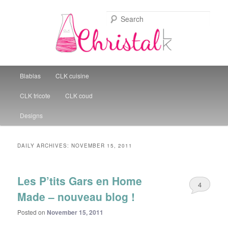
Sear
Christal Little Kitchen
Main menu
Blablas
CLK cuisine
Skip to primary content
Skip to secondary content
CLK tricote
CLK coud
Designs
DAILY ARCHIVES:
NOVEMBER 15, 2011
Les P’tits Gars en Home
4
Made – nouveau blog !
Posted on
November 15, 2011