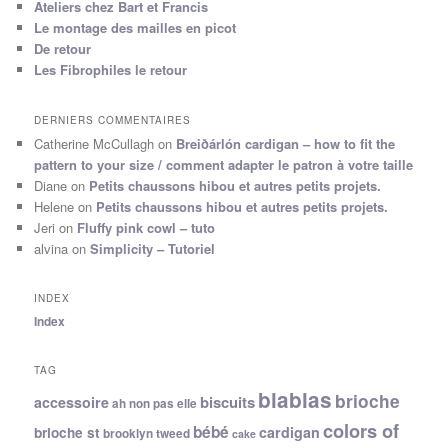
Ateliers chez Bart et Francis
Le montage des mailles en picot
De retour
Les Fibrophiles le retour
DERNIERS COMMENTAIRES
Catherine McCullagh
on
Breiðárlón cardigan – how to fit the
pattern to your size / comment adapter le patron à votre taille
Diane
on
Petits chaussons hibou et autres petits projets.
Helene
on
Petits chaussons hibou et autres petits projets.
Jeri
on
Fluffy pink cowl – tuto
alvina
on
Simplicity – Tutoriel
INDEX
Index
TAG
blablas
brioche
biscuits
accessoire
ah non pas elle
colors of
bébé
cardigan
brioche st
brooklyn tweed
cake