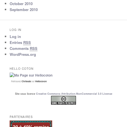
October 2010
September 2010
LOG IN
Log in
Entries
RSS
Comments
RSS
WordPress.org
HELLO COTON
Retrouvez
Christalx
sur
Hellocoton
Site sous licence
Creative Commons Attribution-NonCommercial 3.0 License
PARTENAIRES