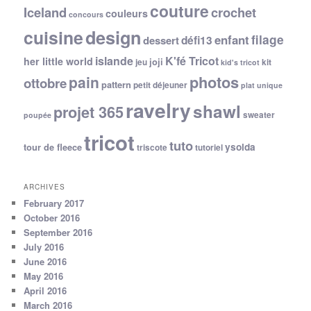
couture
Iceland
crochet
couleurs
concours
cuisine
design
filage
enfant
dessert
défi13
islande
K'fé Tricot
her little world
joji
jeu
kit
kid's tricot
photos
pain
ottobre
pattern
petit déjeuner
plat unique
ravelry
shawl
projet 365
sweater
poupée
tricot
tuto
ysolda
tour de fleece
triscote
tutoriel
ARCHIVES
February 2017
October 2016
September 2016
July 2016
June 2016
May 2016
April 2016
March 2016