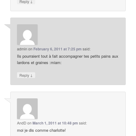
↓
Reply
admin
on
February 6, 2011 at 7:25 pm
said:
Ils pourraient tout à fait accompagner tes petits pains aux
lardons et graines :miam:
↓
Reply
AndD
on
March 1, 2011 at 10:48 pm
said:
moi je dis comme charlotte!