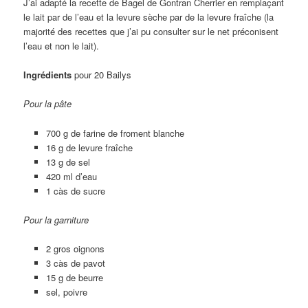
J’ai adapté la recette de Bagel de Gontran Cherrier en remplaçant
le lait par de l’eau et la levure sèche par de la levure fraîche (la
majorité des recettes que j’ai pu consulter sur le net préconisent
l’eau et non le lait).
Ingrédients
pour 20 Bailys
Pour la pâte
700 g de farine de froment blanche
16 g de levure fraîche
13 g de sel
420 ml d’eau
1 càs de sucre
Pour la garniture
2 gros oignons
3 càs de pavot
15 g de beurre
sel, poivre