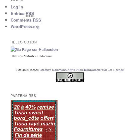
Log in
Entries
RSS
Comments
RSS
WordPress.org
HELLO COTON
Retrouvez
Christalx
sur
Hellocoton
Site sous licence
Creative Commons Attribution-NonCommercial 3.0 License
PARTENAIRES