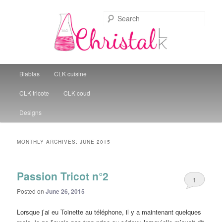
Sear
Christal Little Kitchen
Main menu
Blablas
CLK cuisine
Skip to primary content
Skip to secondary content
CLK tricote
CLK coud
Designs
MONTHLY ARCHIVES:
JUNE 2015
Passion Tricot n°2
1
Posted on
June 26, 2015
Lorsque j’ai eu Toinette au téléphone, il y a maintenant quelques