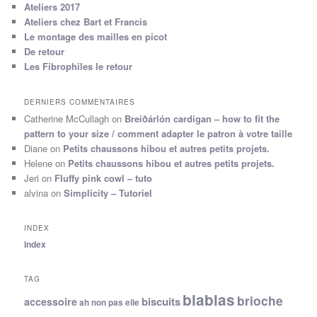
Ateliers 2017
Ateliers chez Bart et Francis
Le montage des mailles en picot
De retour
Les Fibrophiles le retour
DERNIERS COMMENTAIRES
Catherine McCullagh
on
Breiðárlón cardigan – how to fit the
pattern to your size / comment adapter le patron à votre taille
Diane
on
Petits chaussons hibou et autres petits projets.
Helene
on
Petits chaussons hibou et autres petits projets.
Jeri
on
Fluffy pink cowl – tuto
alvina
on
Simplicity – Tutoriel
INDEX
Index
TAG
blablas
brioche
biscuits
accessoire
ah non pas elle