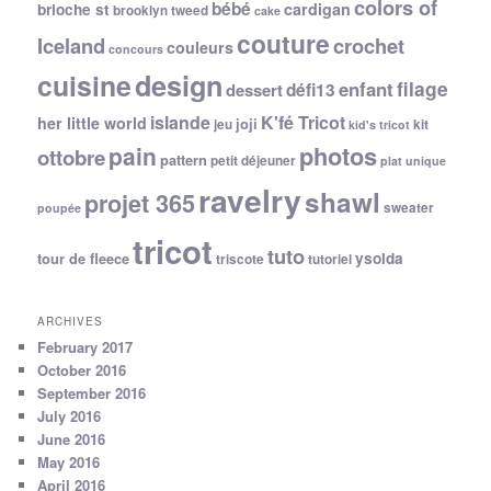
colors of
bébé
cardigan
brioche st
brooklyn tweed
cake
couture
Iceland
crochet
couleurs
concours
cuisine
design
filage
enfant
dessert
défi13
islande
K'fé Tricot
her little world
joji
jeu
kit
kid's tricot
photos
pain
ottobre
pattern
petit déjeuner
plat unique
ravelry
shawl
projet 365
sweater
poupée
tricot
tuto
ysolda
tour de fleece
triscote
tutoriel
ARCHIVES
February 2017
October 2016
September 2016
July 2016
June 2016
May 2016
April 2016