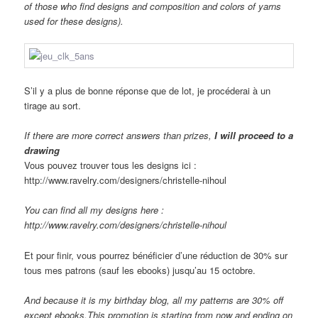
of those who find designs and composition and colors of yarns
used for these designs).
S’il y a plus de bonne réponse que de lot, je procéderai à un
tirage au sort.
If there are
more correct answers than
prizes,
I wi
ll
proceed
to
a
drawing
Vous pouvez trouver tous les designs ici :
http://www.ravelry.com/designers/christelle-nihoul
You can find all my designs here :
http://www.ravelry.com/designers/christelle-nihoul
Et pour finir, vous pourrez bénéficier d’une réduction de 30% sur
tous mes patrons (sauf les ebooks) jusqu’au 15 octobre.
And because it is my birthday blog, all my patterns are 30% off
except ebooks.This promotion is starting from now and ending on