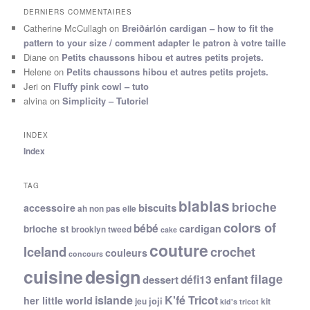
DERNIERS COMMENTAIRES
Catherine McCullagh
on
Breiðárlón cardigan – how to fit the
pattern to your size / comment adapter le patron à votre taille
Diane
on
Petits chaussons hibou et autres petits projets.
Helene
on
Petits chaussons hibou et autres petits projets.
Jeri
on
Fluffy pink cowl – tuto
alvina
on
Simplicity – Tutoriel
INDEX
Index
TAG
blablas
brioche
biscuits
accessoire
ah non pas elle
colors of
bébé
cardigan
brioche st
brooklyn tweed
cake
couture
Iceland
crochet
couleurs
concours
cuisine
design
filage
enfant
dessert
défi13
islande
K'fé Tricot
her little world
joji
jeu
kit
kid's tricot