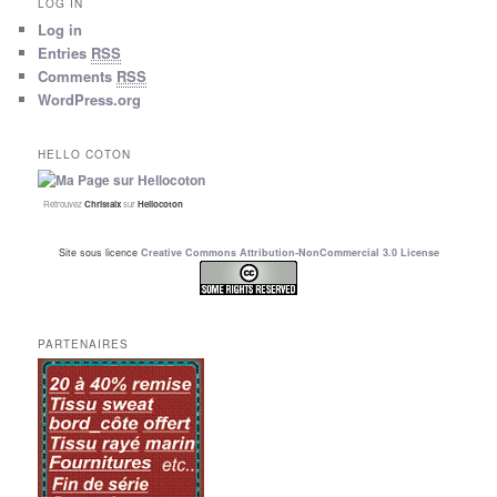
LOG IN
Log in
Entries
RSS
Comments
RSS
WordPress.org
HELLO COTON
Retrouvez
Christalx
sur
Hellocoton
Site sous licence
Creative Commons Attribution-NonCommercial 3.0 License
PARTENAIRES