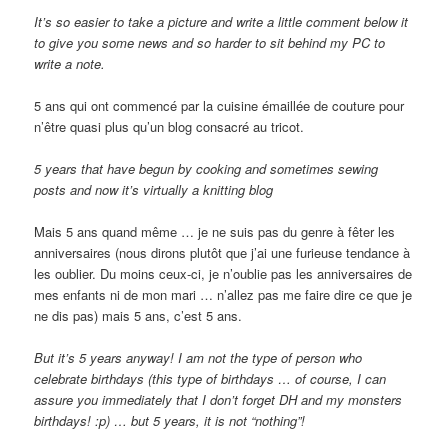
It’s so easier to take a picture and write a little comment below it
to give you some news and so harder to sit behind my PC to
write a note.
5 ans qui ont commencé par la cuisine émaillée de couture pour
n’être quasi plus qu’un blog consacré au tricot.
5 years that have begun by cooking and sometimes sewing
posts and now it’s virtually a knitting blog
Mais 5 ans quand même … je ne suis pas du genre à fêter les
anniversaires (nous dirons plutôt que j’ai une furieuse tendance à
les oublier. Du moins ceux-ci, je n’oublie pas les anniversaires de
mes enfants ni de mon mari … n’allez pas me faire dire ce que je
ne dis pas) mais 5 ans, c’est 5 ans.
But it’s 5 years anyway! I am not the type of person who
celebrate birthdays (this type of birthdays … of course, I can
assure you immediately that I don’t forget DH and my monsters
birthdays! :p) … but 5 years, it is not “nothing”!