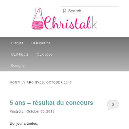
Sear
Christal Little Kitchen
Main menu
Blablas
CLK cuisine
Skip to primary content
Skip to secondary content
CLK tricote
CLK coud
Designs
MONTHLY ARCHIVES:
OCTOBER 2015
5 ans – résultat du concours
3
Posted on
October 30, 2015
Bonjour à toutes,