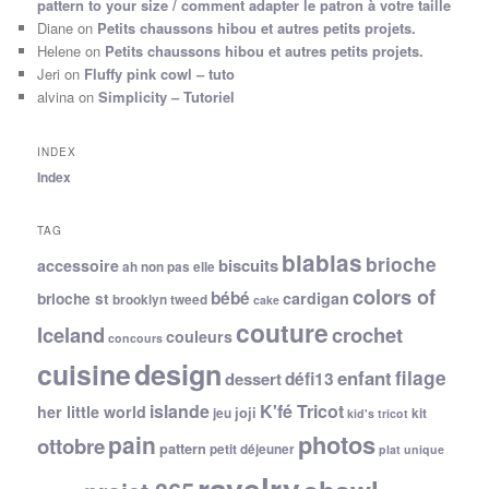
pattern to your size / comment adapter le patron à votre taille
Diane
on
Petits chaussons hibou et autres petits projets.
Helene
on
Petits chaussons hibou et autres petits projets.
Jeri
on
Fluffy pink cowl – tuto
alvina
on
Simplicity – Tutoriel
INDEX
Index
TAG
blablas
brioche
biscuits
accessoire
ah non pas elle
colors of
bébé
cardigan
brioche st
brooklyn tweed
cake
couture
Iceland
crochet
couleurs
concours
cuisine
design
filage
enfant
dessert
défi13
islande
K'fé Tricot
her little world
joji
jeu
kit
kid's tricot
photos
pain
ottobre
pattern
petit déjeuner
plat unique
ravelry