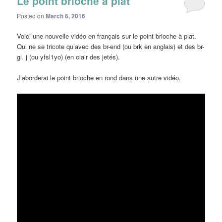
Le point brioche à plat
Posted on
March 6, 2016
Voici une nouvelle vidéo en français sur le point brioche à plat.
Qui ne se tricote qu’avec des br-end (ou brk en anglais) et des br-
gl. j (ou yfsl1yo) (en clair des jetés).
J’aborderai le point brioche en rond dans une autre vidéo.