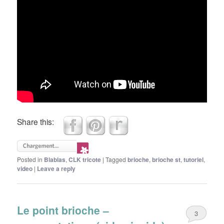
Share this:
Posted in
Blablas
,
CLK tricote
|
Tagged
brioche
,
brioche st
,
tutoriel
,
video
|
Leave a reply
Le point brioche –
3