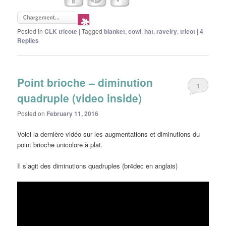
Posted in
CLK tricote
|
Tagged
blanket
,
cowl
,
hat
,
ravelry
,
tricot
|
4
Replies
Point brioche – diminution
1
quadruple (video inside)
Posted on
February 11, 2016
Voici la dernière vidéo sur les augmentations et diminutions du
point brioche unicolore à plat.
Il s’agit des diminutions quadruples (br4dec en anglais)