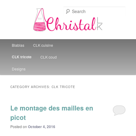
Sear
Christal Little Kitchen
Main menu
Blablas
CLK cuisine
Skip to primary content
Skip to secondary content
CLK tricote
CLK coud
Designs
CATEGORY ARCHIVES:
CLK TRICOTE
Le montage des mailles en
picot
Posted on
October 4, 2016