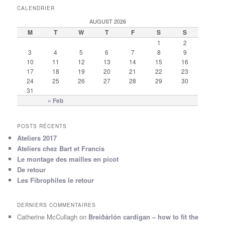
CALENDRIER
AUGUST 2026
M
T
W
T
F
S
S
1
2
3
4
5
6
7
8
9
10
11
12
13
14
15
16
17
18
19
20
21
22
23
24
25
26
27
28
29
30
31
« Feb
POSTS RÉCENTS
Ateliers 2017
Ateliers chez Bart et Francis
Le montage des mailles en picot
De retour
Les Fibrophiles le retour
DERNIERS COMMENTAIRES
Catherine McCullagh
on
Breiðárlón cardigan – how to fit the