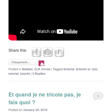
Share this:
Posted in
Blablas
,
CLK tricote
|
Tagged
brioche
,
brioche st
,
tuto
,
tutorial
,
tutoriel
|
3
Replies
Et quand je ne tricote pas, je
1
fais quoi ?
Posted on
January 26, 2016