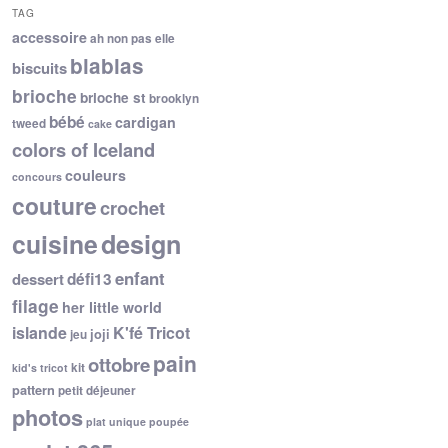
TAG
accessoire
ah non pas elle
blablas
biscuits
brioche
brioche st
brooklyn
bébé
cardigan
tweed
cake
colors of Iceland
couleurs
concours
couture
crochet
cuisine
design
enfant
dessert
défi13
filage
her little world
islande
K'fé Tricot
joji
jeu
pain
ottobre
kit
kid's tricot
pattern
petit déjeuner
photos
plat unique
poupée