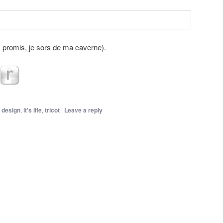
à, promis, je sors de ma caverne).
design
,
it's life
,
tricot
|
Leave a reply