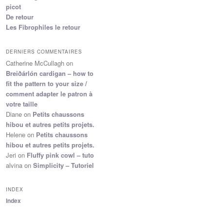
picot
De retour
Les Fibrophiles le retour
DERNIERS COMMENTAIRES
Catherine McCullagh
on
Breiðárlón cardigan – how to
fit the pattern to your size /
comment adapter le patron à
votre taille
Diane
on
Petits chaussons
hibou et autres petits projets.
Helene
on
Petits chaussons
hibou et autres petits projets.
Jeri
on
Fluffy pink cowl – tuto
alvina
on
Simplicity – Tutoriel
INDEX
Index