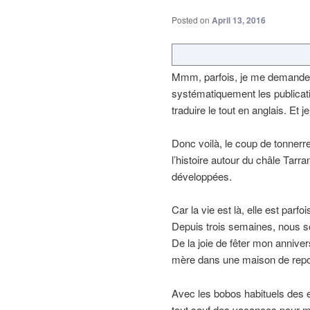
Posted on
April 13, 2016
Mmm, parfois, je me demande s
systématiquement les publicati
traduire le tout en anglais. Et j
Donc voilà, le coup de tonnerr
l’histoire autour du châle Tarr
développées.
Car la vie est là, elle est parf
Depuis trois semaines, nous 
De la joie de fêter mon anniv
mère dans une maison de repos
Avec les bobos habituels des 
tout sauf des vacances pour m