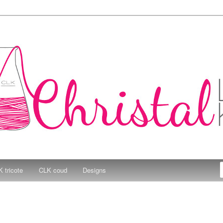
e Kitchen
 tricote
CLK coud
Designs