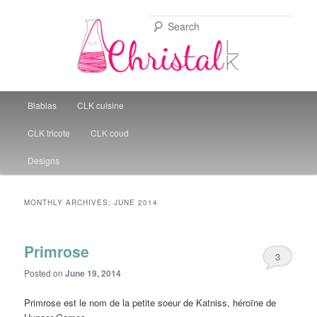
Sear
Christal Little Kitchen
Main menu
Blablas
CLK cuisine
Skip to primary content
Skip to secondary content
CLK tricote
CLK coud
Designs
MONTHLY ARCHIVES:
JUNE 2014
Primrose
3
Posted on
June 19, 2014
Primrose est le nom de la petite soeur de Katniss, héroïne de