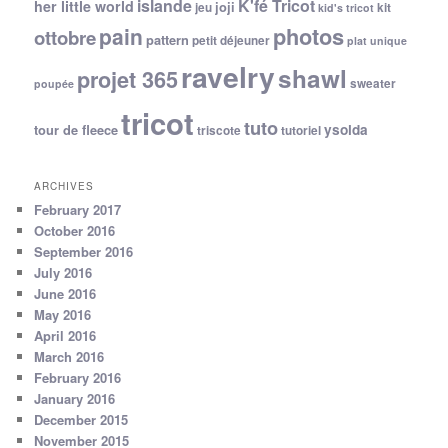
islande
K'fé Tricot
her little world
joji
jeu
kit
kid's tricot
photos
pain
ottobre
pattern
petit déjeuner
plat unique
ravelry
shawl
projet 365
sweater
poupée
tricot
tuto
ysolda
tour de fleece
triscote
tutoriel
ARCHIVES
February 2017
October 2016
September 2016
July 2016
June 2016
May 2016
April 2016
March 2016
February 2016
January 2016
December 2015
November 2015