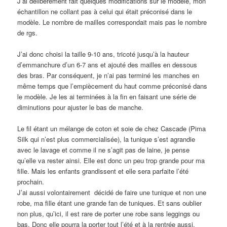
J’ai délibérément fait quelques modifications sur le modèle, mon
échantillon ne collant pas à celui qui était préconisé dans le
modèle. Le nombre de mailles correspondait mais pas le nombre
de rgs.
J’ai donc choisi la taille 9-10 ans, tricoté jusqu’à la hauteur
d’emmanchure d’un 6-7 ans et ajouté des mailles en dessous
des bras. Par conséquent, je n’ai pas terminé les manches en
même temps que l’empiècement du haut comme préconisé dans
le modèle. Je les ai terminées à la fin en faisant une série de
diminutions pour ajuster le bas de manche.
Le fil étant un mélange de coton et soie de chez Cascade (Pima
Silk qui n’est plus commercialisée), la tunique s’est agrandie
avec le lavage et comme il ne s’agit pas de laine, je pense
qu’elle va rester ainsi. Elle est donc un peu trop grande pour ma
fille. Mais les enfants grandissent et elle sera parfaite l’été
prochain.
J’ai aussi volontairement décidé de faire une tunique et non une
robe, ma fille étant une grande fan de tuniques. Et sans oublier
non plus, qu’ici, il est rare de porter une robe sans leggings ou
bas. Donc elle pourra la porter tout l’été et à la rentrée aussi.