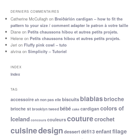
DERNIERS COMMENTAIRES
Catherine McCullagh
on
Breiðárlón cardigan – how to fit the
pattern to your size / comment adapter le patron à votre taille
Diane
on
Petits chaussons hibou et autres petits projets.
Helene
on
Petits chaussons hibou et autres petits projets.
Jeri
on
Fluffy pink cowl – tuto
alvina
on
Simplicity – Tutoriel
INDEX
Index
TAG
blablas
brioche
biscuits
accessoire
ah non pas elle
colors of
bébé
cardigan
brioche st
brooklyn tweed
cake
couture
Iceland
crochet
couleurs
concours
cuisine
design
filage
enfant
dessert
défi13