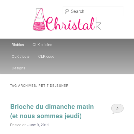
Sear
Christal Little Kitchen
Main menu
Blablas
CLK cuisine
Skip to primary content
Skip to secondary content
CLK tricote
CLK coud
Designs
TAG ARCHIVES:
PETIT DÉJEUNER
Brioche du dimanche matin
2
(et nous sommes jeudi)
Posted on
June 9, 2011