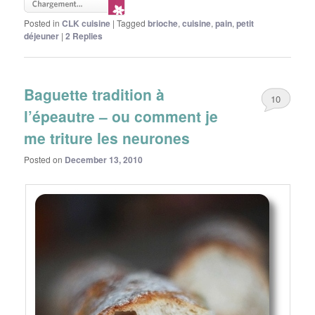
Posted in
CLK cuisine
|
Tagged
brioche
,
cuisine
,
pain
,
petit
déjeuner
|
2
Replies
Baguette tradition à
10
l’épeautre – ou comment je
me triture les neurones
Posted on
December 13, 2010