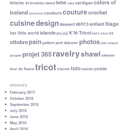
colors of
bébé
cardigan
brioche st
brooklyn tweed
cake
couture
Iceland
crochet
couleurs
concours
cuisine
design
filage
enfant
dessert
défi13
islande
K'fé Tricot
her little world
joji
jeu
kit
kid's tricot
photos
pain
ottobre
pattern
petit déjeuner
plat unique
ravelry
shawl
projet 365
sweater
poupée
tricot
tuto
ysolda
tour de fleece
triscote
tutoriel
ARCHIVES
February 2017
October 2016
September 2016
July 2016
June 2016
May 2016
April 2016