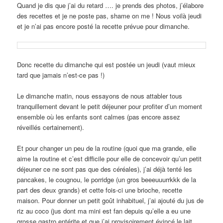
Quand je dis que j’ai du retard …. je prends des photos, j’élabore
des recettes et je ne poste pas, shame on me ! Nous voilà jeudi
et je n’ai pas encore posté la recette prévue pour dimanche.
Donc recette du dimanche qui est postée un jeudi (vaut mieux
tard que jamais n’est-ce pas !)
Le dimanche matin, nous essayons de nous attabler tous
tranquillement devant le petit déjeuner pour profiter d’un moment
ensemble où les enfants sont calmes (pas encore assez
réveillés certainement).
Et pour changer un peu de la routine (quoi que ma grande, elle
aime la routine et c’est difficile pour elle de concevoir qu’un petit
déjeuner ce ne sont pas que des céréales), j’ai déjà tenté les
pancakes, le cougnou, le porridge (un gros beeeuuurrkkk de la
part des deux grands) et cette fois-ci une brioche, recette
maison. Pour donner un petit goût inhabituel, j’ai ajouté du jus de
riz au coco (jus dont ma mini est fan depuis qu’elle a eu une
grosse gastro entérite et que j’ai provisoirement évincé le lait