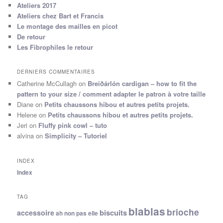
Ateliers 2017
Ateliers chez Bart et Francis
Le montage des mailles en picot
De retour
Les Fibrophiles le retour
DERNIERS COMMENTAIRES
Catherine McCullagh
on
Breiðárlón cardigan – how to fit the
pattern to your size / comment adapter le patron à votre taille
Diane
on
Petits chaussons hibou et autres petits projets.
Helene
on
Petits chaussons hibou et autres petits projets.
Jeri
on
Fluffy pink cowl – tuto
alvina
on
Simplicity – Tutoriel
INDEX
Index
TAG
blablas
brioche
biscuits
accessoire
ah non pas elle