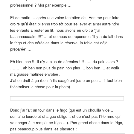
professionnel ? Moi par exemple …
Et ce matin … après une vaine tentative de l’Homme pour faire
croire qu’il était biiennn trop tôt pour se lever et ainsi astreindre
les enfants à rester au lit, nous avons eu droit à “j’ai
faaaaaaaaaaim !!!” … et de nous de répondre : “il y a du lait dans
le frigo et des céréales dans la réserve, la table est déjà
préparée” …
Eh bien non !!! Il n’y a plus de céréales !!!! ….. du pain alors ?
……… ah ben non plus de pain non plus … bon ben … et voilà
ma grasse matinée envolée ..
J’ai eu droit à ça (bon là ils exagèrent juste un peu … il faut bien
théatraliser la chose pour la photo).
Donc j’ai fait un tour dans le frigo (qui est un chouilla vide …
semaine lourde et chargée oblige .. et ce n’est pas l’Homme qui
va songer à le remplir ce frigo …). Pas grand chose dans le frigo,
pas beaucoup plus dans les placards :