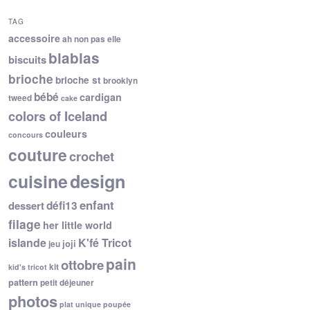
TAG
accessoire
ah non pas elle
blablas
biscuits
brioche
brioche st
brooklyn
bébé
cardigan
tweed
cake
colors of Iceland
couleurs
concours
couture
crochet
cuisine
design
enfant
dessert
défi13
filage
her little world
islande
K'fé Tricot
joji
jeu
pain
ottobre
kit
kid's tricot
pattern
petit déjeuner
photos
plat unique
poupée