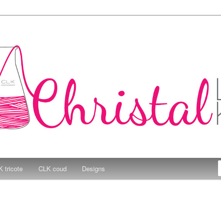
e Kitchen
 tricote
CLK coud
Designs