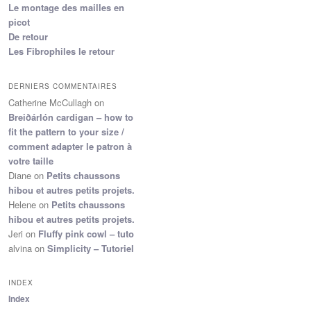
Le montage des mailles en
picot
De retour
Les Fibrophiles le retour
DERNIERS COMMENTAIRES
Catherine McCullagh
on
Breiðárlón cardigan – how to
fit the pattern to your size /
comment adapter le patron à
votre taille
Diane
on
Petits chaussons
hibou et autres petits projets.
Helene
on
Petits chaussons
hibou et autres petits projets.
Jeri
on
Fluffy pink cowl – tuto
alvina
on
Simplicity – Tutoriel
INDEX
Index