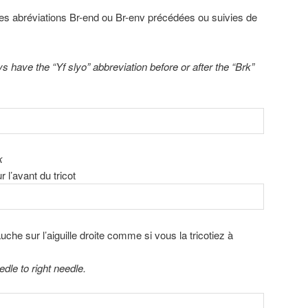
les abréviations Br-end ou Br-env précédées ou suivies de
s have the “Yf slyo” abbreviation before or after the “Brk”
k
r l’avant du tricot
auche sur l’aiguille droite comme si vous la tricotiez à
edle to right needle.