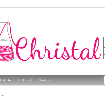
e Kitchen
 tricote
CLK coud
Designs
014