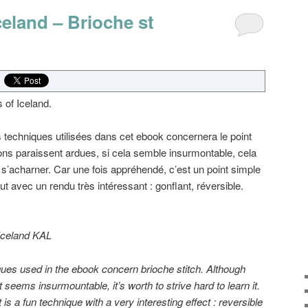
eland – Brioche st
 of Iceland.
 techniques utilisées dans cet ebook concernera le point
ons paraissent ardues, si cela semble insurmontable, cela
 s’acharner. Car une fois appréhendé, c’est un point simple
ut avec un rendu très intéressant : gonflant, réversible.
Iceland
KAL
ques used in
the ebook
concern
brioche
stitch
.
Although
 it seems
insurmountable
,
it’s worth
to
strive hard to learn it
.
t
is a fun technique with a very interesting effect : reversible