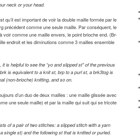
our neck or your head.
t qu’il est important de voir la double maille formée par le
du rg précédent comme une seule maille. Par conséquent, le
 à voir comme une maille envers, le point brioche end. (Br-
lle endroit et les diminutions comme 3 mailles ensemble
it is helpful to see the “yo and slipped st” of the previous
brk is equivalent to a knit st, brp to a purl st, a brk3tog is
onal (non-brioche) knitting, and so on.
ujours d’un duo de deux mailles : une maille glissée avec
e une seule maille) et par la maille qui suit qui se tricote
sts of
a pair of
two
stitches:
a
slipped stitch
with
a
yarn
 a single
st
) and the
following
st that is
knitted or purled.