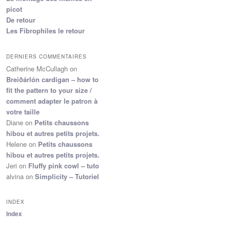
picot
De retour
Les Fibrophiles le retour
DERNIERS COMMENTAIRES
Catherine McCullagh
on
Breiðárlón cardigan – how to
fit the pattern to your size /
comment adapter le patron à
votre taille
Diane
on
Petits chaussons
hibou et autres petits projets.
Helene
on
Petits chaussons
hibou et autres petits projets.
Jeri
on
Fluffy pink cowl – tuto
alvina
on
Simplicity – Tutoriel
INDEX
Index