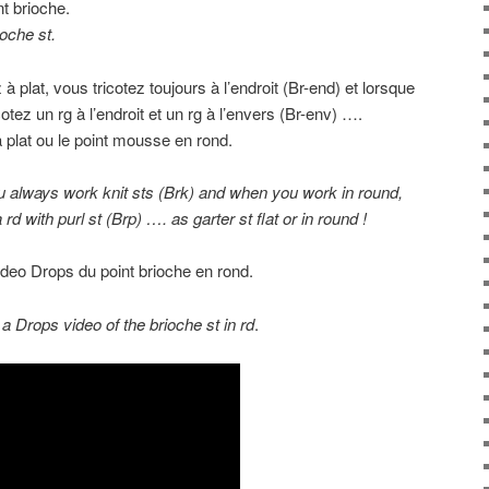
nt brioche.
ioche st.
 à plat, vous tricotez toujours à l’endroit (Br-end) et lorsque
otez un rg à l’endroit et un rg à l’envers (Br-env) ….
plat ou le point mousse en rond.
ou always work knit sts (Brk) and when you work in round,
rd with purl st (Brp) …. as garter st flat or in round !
 video Drops du point brioche en rond.
 a Drops video of the brioche st in rd
.