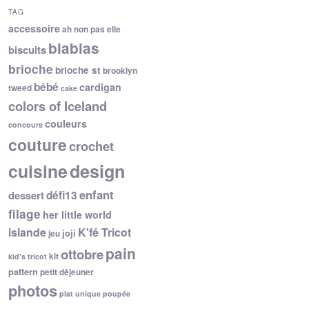
TAG
accessoire
ah non pas elle
blablas
biscuits
brioche
brioche st
brooklyn
bébé
cardigan
tweed
cake
colors of Iceland
couleurs
concours
couture
crochet
cuisine
design
enfant
dessert
défi13
filage
her little world
islande
K'fé Tricot
joji
jeu
pain
ottobre
kit
kid's tricot
pattern
petit déjeuner
photos
plat unique
poupée