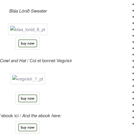
Bláa Lónið Sweater
 Cowl and Hat
/ Col et bonnet Vegvisir
l’ebook ici /
And the ebook here: