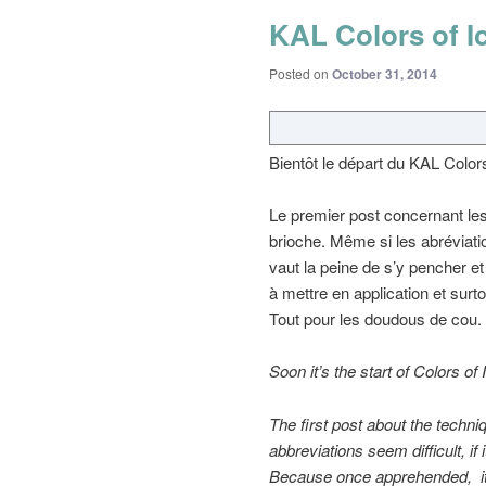
KAL Colors of Ic
Posted on
October 31, 2014
Bientôt le départ du KAL Colors
Le premier post concernant les
brioche. Même si les abréviati
vaut la peine de s’y pencher et
à mettre en application et surto
Tout pour les doudous de cou.
Soon it’s
the start of
Colors of
The first
post
about
the techni
abbreviations
seem
difficult,
if
Because once
apprehended, i