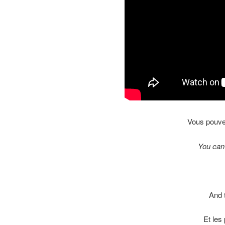
Vous pouvez
You can 
And t
Et les 