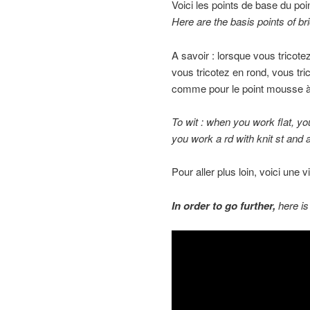
Voici les points de base du poi
Here are the basis points of br
A savoir : lorsque vous tricotez
vous tricotez en rond, vous tric
comme pour le point mousse à 
To wit : when you work flat, y
you work a rd with knit st and a 
Pour aller plus loin, voici une
In or
der
to g
o further,
here is