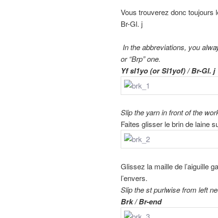
Vous trouverez donc toujours 
Br-Gl. j
In the abbreviations, you alway
or “Brp” one.
Yf sl1yo (or Sl1yof) / Br-Gl. j
Slip the yarn in front of the wor
Faites glisser le brin de laine su
Glissez la maille de l’aiguille g
l’envers.
Slip the st purlwise from left ne
Brk / Br-end