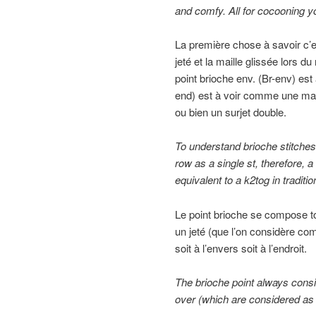
and comfy. All for cocooning y
La première chose à savoir c’es
jeté et la maille glissée lors 
point brioche env. (Br-env) est
end) est à voir comme une mai
ou bien un surjet double.
To understand brioche stitches, 
row as a single st, therefore, a 
equivalent to a k2tog in traditi
Le point brioche se compose to
un jeté (que l’on considère comm
soit à l’envers soit à l’endroit.
The
brioche
point always
consi
over
(
which are considered
as