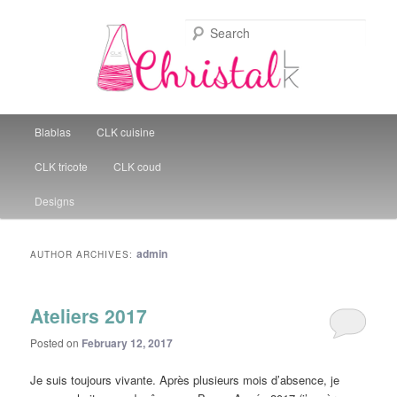
Sear
Christal Little Kitchen
Main menu
Blablas
CLK cuisine
Skip to primary content
Skip to secondary content
CLK tricote
CLK coud
Designs
admin
AUTHOR ARCHIVES:
Ateliers 2017
Posted on
February 12, 2017
Je suis toujours vivante. Après plusieurs mois d’absence, je