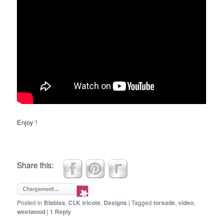
Enjoy !
Share this:
Posted in
Blablas
,
CLK tricote
,
Designs
|
Tagged
torsade
,
video
,
weetwood
|
1
Reply