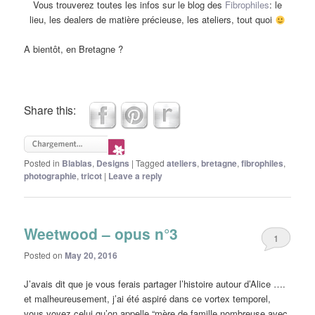
Vous trouverez toutes les infos sur le blog des
Fibrophiles
: le
lieu, les dealers de matière précieuse, les ateliers, tout quoi
A bientôt, en Bretagne ?
Share this:
Posted in
Blablas
,
Designs
|
Tagged
ateliers
,
bretagne
,
fibrophiles
,
photographie
,
tricot
|
Leave a reply
Weetwood – opus n°3
1
Posted on
May 20, 2016
J’avais dit que je vous ferais partager l’histoire autour d’Alice ….
et malheureusement, j’ai été aspiré dans ce vortex temporel,
vous voyez celui qu’on appelle “mère de famille nombreuse avec