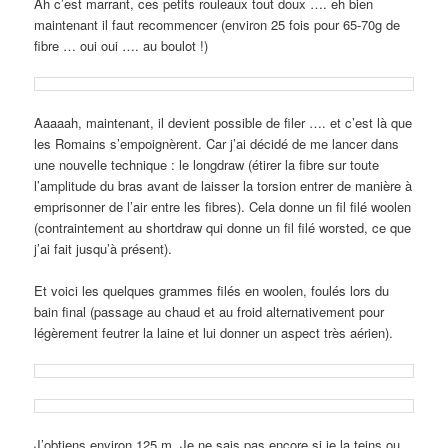
Ah c’est marrant, ces petits rouleaux tout doux …. eh bien
maintenant il faut recommencer (environ 25 fois pour 65-70g de
fibre … oui oui …. au boulot !)
Aaaaah, maintenant, il devient possible de filer …. et c’est là que
les Romains s’empoignèrent. Car j’ai décidé de me lancer dans
une nouvelle technique : le longdraw (étirer la fibre sur toute
l’amplitude du bras avant de laisser la torsion entrer de manière à
emprisonner de l’air entre les fibres). Cela donne un fil filé woolen
(contraintement au shortdraw qui donne un fil filé worsted, ce que
j’ai fait jusqu’à présent).
Et voici les quelques grammes filés en woolen, foulés lors du
bain final (passage au chaud et au froid alternativement pour
légèrement feutrer la laine et lui donner un aspect très aérien).
J’obtiens environ 125 m. Je ne sais pas encore si je la teins ou