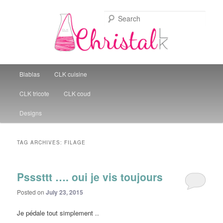
Sear
Christal Little Kitchen
Main menu
Blablas
CLK cuisine
Skip to primary content
Skip to secondary content
CLK tricote
CLK coud
Designs
TAG ARCHIVES:
FILAGE
Psssttt …. oui je vis toujours
Posted on
July 23, 2015
Je pédale tout simplement ..