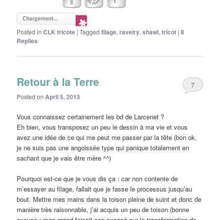
Posted in
CLK tricote
|
Tagged
filage
,
ravelry
,
shawl
,
tricot
|
8
Replies
Retour à la Terre
7
Posted on
April 5, 2013
Vous connaissez certainement les bd de Larcenet ?
Eh bien, vous transposez un peu le dessin à ma vie et vous
avez une idée de ce qui me peut me passer par la tête (bon ok,
je ne suis pas une angoissée type qui panique totalement en
sachant que je vais être mère ^^)
Pourquoi est-ce que je vous dis ça : car non contente de
m’essayer au filage, fallait que je fasse le processus jusqu’au
bout. Mettre mes mains dans la toison pleine de suint et donc de
manière très raisonnable, j’ai acquis un peu de toison (bonne
excuse : mon grand faisait son exposé sur la transformation de