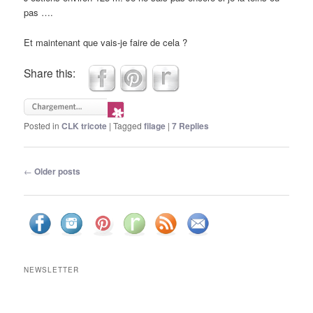
pas ….
Et maintenant que vais-je faire de cela ?
Share this:
Posted in
CLK tricote
|
Tagged
filage
|
7
Replies
Post navigation
←
Older posts
NEWSLETTER