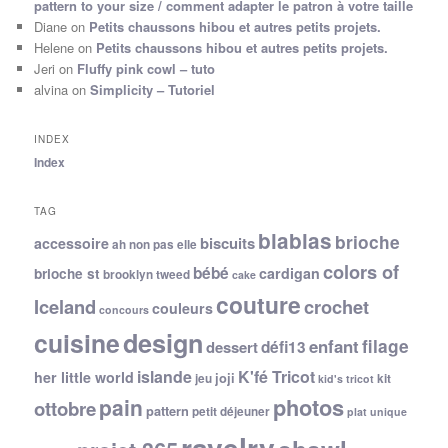
pattern to your size / comment adapter le patron à votre taille
Diane
on
Petits chaussons hibou et autres petits projets.
Helene
on
Petits chaussons hibou et autres petits projets.
Jeri
on
Fluffy pink cowl – tuto
alvina
on
Simplicity – Tutoriel
INDEX
Index
TAG
blablas
brioche
biscuits
accessoire
ah non pas elle
colors of
bébé
cardigan
brioche st
brooklyn tweed
cake
couture
Iceland
crochet
couleurs
concours
cuisine
design
filage
enfant
dessert
défi13
islande
K'fé Tricot
her little world
joji
jeu
kit
kid's tricot
photos
pain
ottobre
pattern
petit déjeuner
plat unique
ravelry