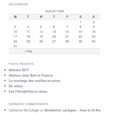
CALENDRIER
AUGUST 2026
M
T
W
T
F
S
S
1
2
3
4
5
6
7
8
9
10
11
12
13
14
15
16
17
18
19
20
21
22
23
24
25
26
27
28
29
30
31
« Feb
POSTS RÉCENTS
Ateliers 2017
Ateliers chez Bart et Francis
Le montage des mailles en picot
De retour
Les Fibrophiles le retour
DERNIERS COMMENTAIRES
Catherine McCullagh
on
Breiðárlón cardigan – how to fit the