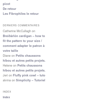
picot
De retour
Les Fibrophiles le retour
DERNIERS COMMENTAIRES
Catherine McCullagh
on
Breiðárlón cardigan – how to
fit the pattern to your size /
comment adapter le patron à
votre taille
Diane
on
Petits chaussons
hibou et autres petits projets.
Helene
on
Petits chaussons
hibou et autres petits projets.
Jeri
on
Fluffy pink cowl – tuto
alvina
on
Simplicity – Tutoriel
INDEX
Index