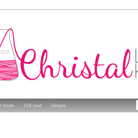
e Kitchen
 tricote
CLK coud
Designs