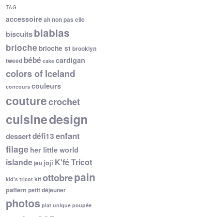
TAG
accessoire
ah non pas elle
blablas
biscuits
brioche
brioche st
brooklyn
bébé
cardigan
tweed
cake
colors of Iceland
couleurs
concours
couture
crochet
cuisine
design
enfant
dessert
défi13
filage
her little world
islande
K'fé Tricot
joji
jeu
pain
ottobre
kit
kid's tricot
pattern
petit déjeuner
photos
plat unique
poupée