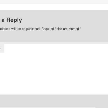
 a Reply
address will not be published.
Required fields are marked
*
t