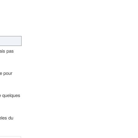
vais pas
te pour
e quelques
èles du