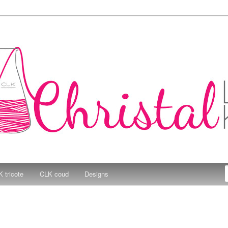
e Kitchen
 tricote
CLK coud
Designs