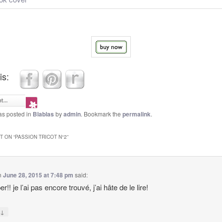
is:
as posted in
Blablas
by
admin
. Bookmark the
permalink
.
 ON “
PASSION TRICOT N°2
”
n
June 28, 2015 at 7:48 pm
said:
r!! je l’ai pas encore trouvé, j’ai hâte de le lire!
↓
y