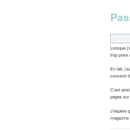
Pas
Lorsque j’
trop prise 
En fait, j
convenir 
C’est ains
pages sur 
J’espère q
magazine