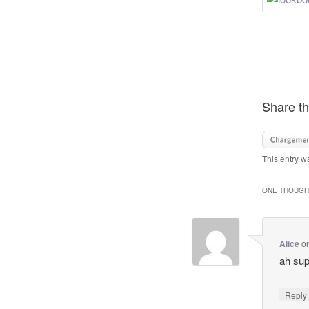
Share th
This entry w
ONE THOUGHT
Alice
o
ah supe
Repl