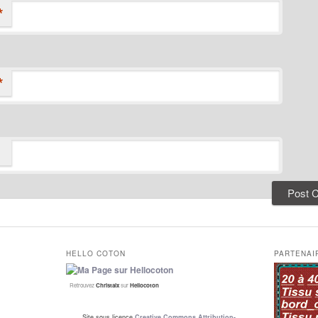
*
*
HELLO COTON
PARTENAI
Retrouvez
Christalx
sur
Hellocoton
Site sous licence
Creative Commons Attribution-