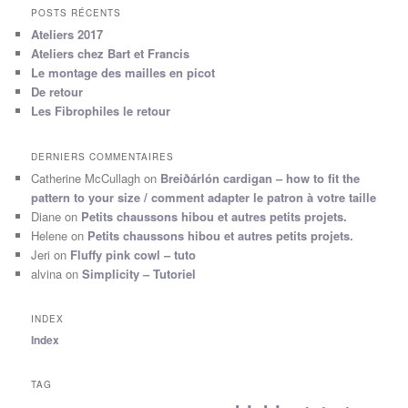
POSTS RÉCENTS
Ateliers 2017
Ateliers chez Bart et Francis
Le montage des mailles en picot
De retour
Les Fibrophiles le retour
DERNIERS COMMENTAIRES
Catherine McCullagh
on
Breiðárlón cardigan – how to fit the
pattern to your size / comment adapter le patron à votre taille
Diane
on
Petits chaussons hibou et autres petits projets.
Helene
on
Petits chaussons hibou et autres petits projets.
Jeri
on
Fluffy pink cowl – tuto
alvina
on
Simplicity – Tutoriel
INDEX
Index
TAG