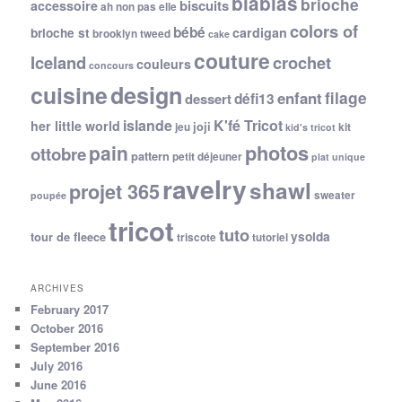
blablas
brioche
biscuits
accessoire
ah non pas elle
colors of
bébé
cardigan
brioche st
brooklyn tweed
cake
couture
Iceland
crochet
couleurs
concours
cuisine
design
filage
enfant
dessert
défi13
islande
K'fé Tricot
her little world
joji
jeu
kit
kid's tricot
photos
pain
ottobre
pattern
petit déjeuner
plat unique
ravelry
shawl
projet 365
sweater
poupée
tricot
tuto
ysolda
tour de fleece
triscote
tutoriel
ARCHIVES
February 2017
October 2016
September 2016
July 2016
June 2016