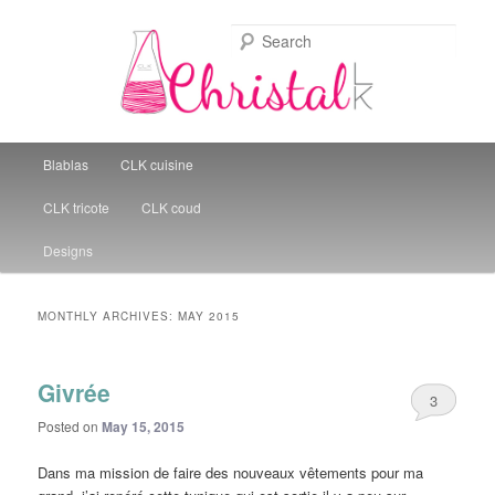
Sear
Christal Little Kitchen
Main menu
Blablas
CLK cuisine
Skip to primary content
Skip to secondary content
CLK tricote
CLK coud
Designs
MONTHLY ARCHIVES:
MAY 2015
Givrée
3
Posted on
May 15, 2015
Dans ma mission de faire des nouveaux vêtements pour ma