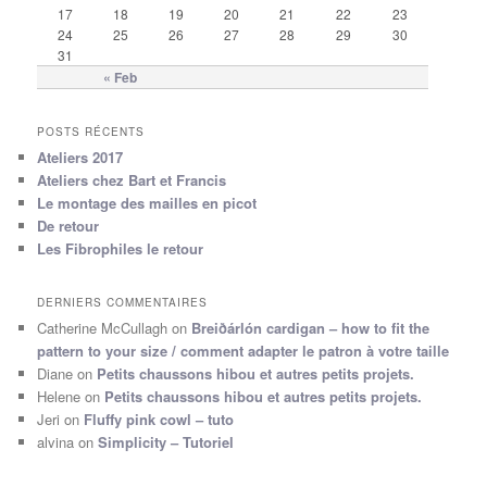
17
18
19
20
21
22
23
24
25
26
27
28
29
30
31
« Feb
POSTS RÉCENTS
Ateliers 2017
Ateliers chez Bart et Francis
Le montage des mailles en picot
De retour
Les Fibrophiles le retour
DERNIERS COMMENTAIRES
Catherine McCullagh
on
Breiðárlón cardigan – how to fit the
pattern to your size / comment adapter le patron à votre taille
Diane
on
Petits chaussons hibou et autres petits projets.
Helene
on
Petits chaussons hibou et autres petits projets.
Jeri
on
Fluffy pink cowl – tuto
alvina
on
Simplicity – Tutoriel