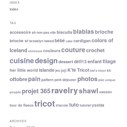
INDEX
Index
TAG
blablas
brioche
biscuits
accessoire
ah non pas elle
colors of
bébé
cardigan
brioche st
brooklyn tweed
cake
couture
Iceland
crochet
couleurs
concours
cuisine
design
filage
enfant
dessert
défi13
islande
K'fé Tricot
her little world
joji
jeu
kit
kid's tricot
photos
pain
ottobre
pattern
petit déjeuner
plat unique
ravelry
shawl
projet 365
sweater
poupée
tricot
tuto
ysolda
tour de fleece
triscote
tutoriel
ARCHIVES