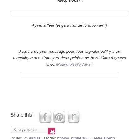
Vais-y arriver ?
Appel à l’été (et ça a l’air de fonctionner !)
J’ajoute ce petit message pour vous signaler qu’il y a ce
magnifique sac Granny et deux pelotes de Holst Garn à gagner
chez
Mademoiselle Alex !
Share this:
Posted in
Blablas
|
Tagged
photos
,
projet 365
|
Leave a reply