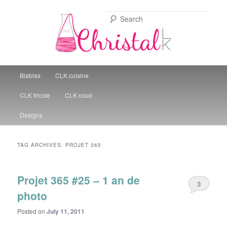
Sear
Christal Little Kitchen
Main menu
Blablas
CLK cuisine
Skip to primary content
Skip to secondary content
CLK tricote
CLK coud
Designs
TAG ARCHIVES:
PROJET 365
Projet 365 #25 – 1 an de
3
photo
Posted on
July 11, 2011