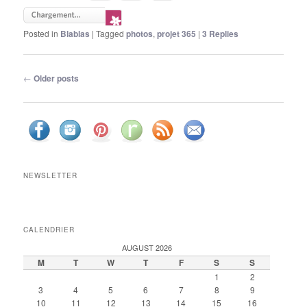
Posted in
Blablas
|
Tagged
photos
,
projet 365
|
3
Replies
Post navigation
←
Older posts
NEWSLETTER
CALENDRIER
AUGUST 2026
M
T
W
T
F
S
S
1
2
3
4
5
6
7
8
9
10
11
12
13
14
15
16