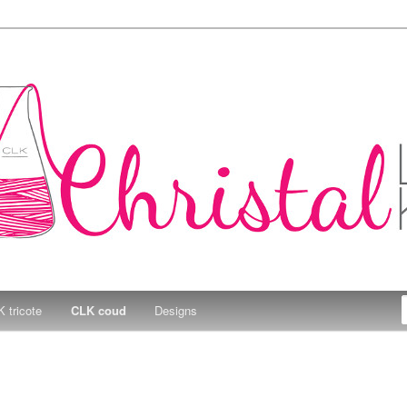
e Kitchen
 tricote
CLK coud
Designs