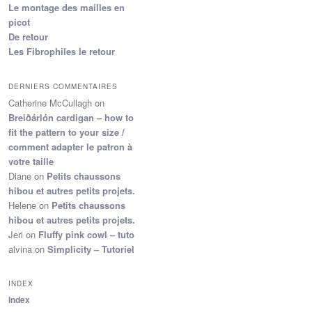
Le montage des mailles en
picot
De retour
Les Fibrophiles le retour
DERNIERS COMMENTAIRES
Catherine McCullagh
on
Breiðárlón cardigan – how to
fit the pattern to your size /
comment adapter le patron à
votre taille
Diane
on
Petits chaussons
hibou et autres petits projets.
Helene
on
Petits chaussons
hibou et autres petits projets.
Jeri
on
Fluffy pink cowl – tuto
alvina
on
Simplicity – Tutoriel
INDEX
Index