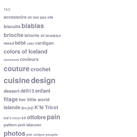
TAG
accessoire
ah non pas elle
blablas
biscuits
brioche
brioche st
brooklyn
bébé
cardigan
tweed
cake
colors of Iceland
couleurs
concours
couture
crochet
cuisine
design
enfant
dessert
défi13
filage
her little world
islande
K'fé Tricot
joji
jeu
pain
ottobre
kit
kid's tricot
pattern
petit déjeuner
photos
plat unique
poupée