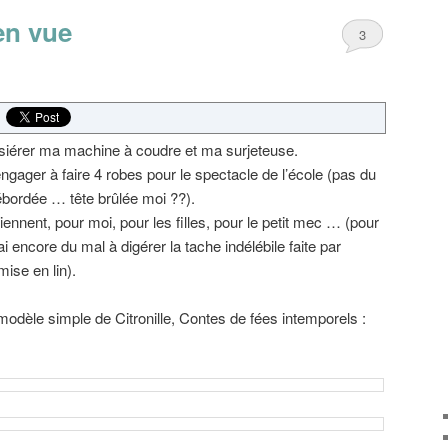
en vue
3
ssiérer ma machine à coudre et ma surjeteuse.
’engager à faire 4 robes pour le spectacle de l’école (pas du
ébordée … tête brûlée moi ??).
iennent, pour moi, pour les filles, pour le petit mec … (pour
’ai encore du mal à digérer la tache indélébile faite par
mise en lin).
dèle simple de Citronille, Contes de fées intemporels :