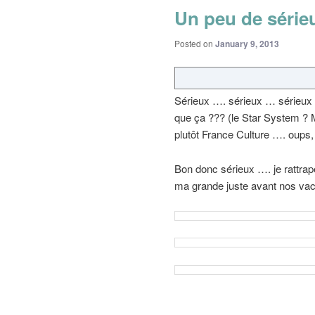
Un peu de série
Posted on
January 9, 2013
Sérieux …. sérieux … sérieux ? 
que ça ??? (le Star System ?
plutôt France Culture …. oups, j
Bon donc sérieux …. je rattrape
ma grande juste avant nos va