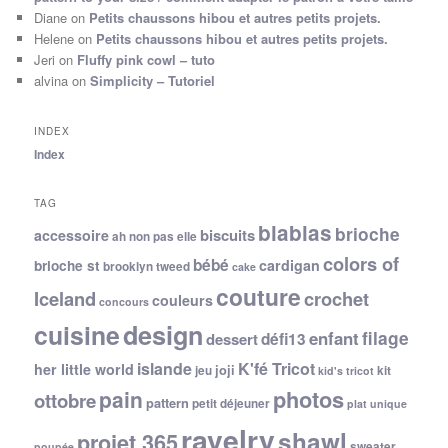
Diane
on
Petits chaussons hibou et autres petits projets.
Helene
on
Petits chaussons hibou et autres petits projets.
Jeri
on
Fluffy pink cowl – tuto
alvina
on
Simplicity – Tutoriel
INDEX
Index
TAG
blablas
brioche
biscuits
accessoire
ah non pas elle
colors of
bébé
cardigan
brioche st
brooklyn tweed
cake
couture
Iceland
crochet
couleurs
concours
cuisine
design
filage
enfant
dessert
défi13
islande
K'fé Tricot
her little world
joji
jeu
kit
kid's tricot
photos
pain
ottobre
pattern
petit déjeuner
plat unique
ravelry
shawl
projet 365
sweater
poupée