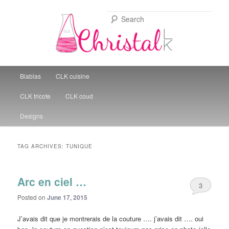
Sear
Christal Little Kitchen
Main menu
Blablas
CLK cuisine
Skip to primary content
Skip to secondary content
CLK tricote
CLK coud
Designs
TAG ARCHIVES:
TUNIQUE
Arc en ciel …
3
Posted on
June 17, 2015
J’avais dit que je montrerais de la couture …. j’avais dit …. oui