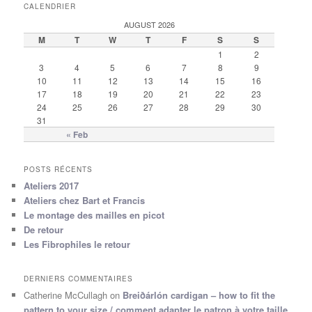
CALENDRIER
AUGUST 2026
M
T
W
T
F
S
S
1
2
3
4
5
6
7
8
9
10
11
12
13
14
15
16
17
18
19
20
21
22
23
24
25
26
27
28
29
30
31
« Feb
POSTS RÉCENTS
Ateliers 2017
Ateliers chez Bart et Francis
Le montage des mailles en picot
De retour
Les Fibrophiles le retour
DERNIERS COMMENTAIRES
Catherine McCullagh
on
Breiðárlón cardigan – how to fit the
pattern to your size / comment adapter le patron à votre taille