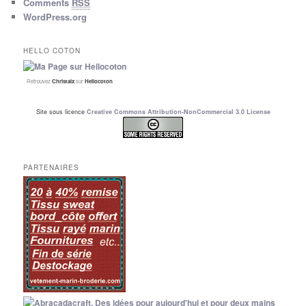
Comments
RSS
WordPress.org
HELLO COTON
Retrouvez
Christalx
sur
Hellocoton
Site sous licence
Creative Commons Attribution-NonCommercial 3.0 License
PARTENAIRES