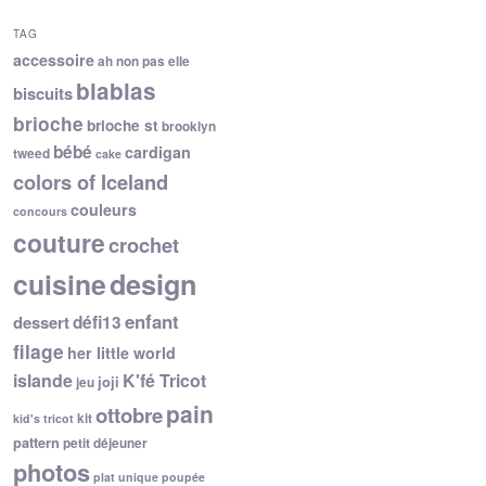
TAG
accessoire
ah non pas elle
blablas
biscuits
brioche
brioche st
brooklyn
bébé
cardigan
tweed
cake
colors of Iceland
couleurs
concours
couture
crochet
cuisine
design
enfant
dessert
défi13
filage
her little world
islande
K'fé Tricot
joji
jeu
pain
ottobre
kit
kid's tricot
pattern
petit déjeuner
photos
plat unique
poupée