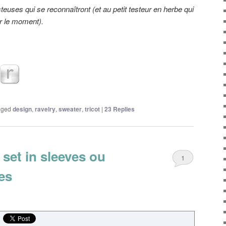
euses qui se reconnaîtront (et au petit testeur en herbe qui
r le moment).
gged
design
,
ravelry
,
sweater
,
tricot
|
23
Replies
set in sleeves ou
1
es