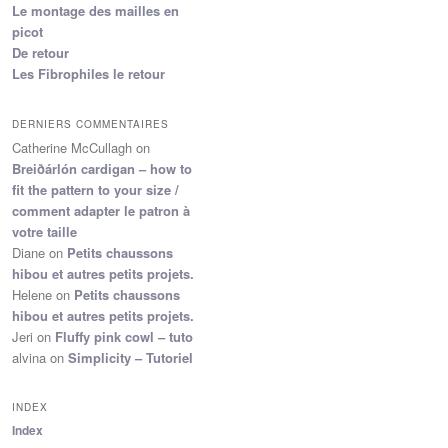
Le montage des mailles en
picot
De retour
Les Fibrophiles le retour
DERNIERS COMMENTAIRES
Catherine McCullagh
on
Breiðárlón cardigan – how to
fit the pattern to your size /
comment adapter le patron à
votre taille
Diane
on
Petits chaussons
hibou et autres petits projets.
Helene
on
Petits chaussons
hibou et autres petits projets.
Jeri
on
Fluffy pink cowl – tuto
alvina
on
Simplicity – Tutoriel
INDEX
Index