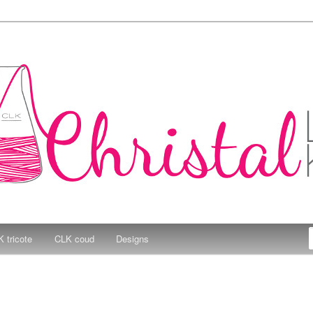
e Kitchen
 tricote
CLK coud
Designs