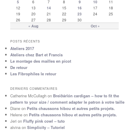
5
6
7
8
9
10
11
12
13
14
15
16
17
18
19
20
21
22
23
24
25
26
27
28
29
30
« Aug
Oct »
POSTS RÉCENTS
Ateliers 2017
Ateliers chez Bart et Francis
Le montage des mailles en picot
De retour
Les Fibrophiles le retour
DERNIERS COMMENTAIRES
Catherine McCullagh
on
Breiðárlón cardigan – how to fit the
pattern to your size / comment adapter le patron à votre taille
Diane
on
Petits chaussons hibou et autres petits projets.
Helene
on
Petits chaussons hibou et autres petits projets.
Jeri
on
Fluffy pink cowl – tuto
alvina
on
Simplicity – Tutoriel