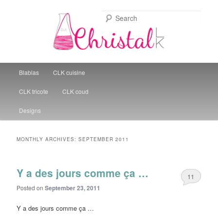
Sear
Christal Little Kitchen
Main menu
Blablas
CLK cuisine
Skip to primary content
Skip to secondary content
CLK tricote
CLK coud
Designs
MONTHLY ARCHIVES:
SEPTEMBER 2011
Y a des jours comme ça …
11
Posted on
September 23, 2011
Y a des jours comme ça …