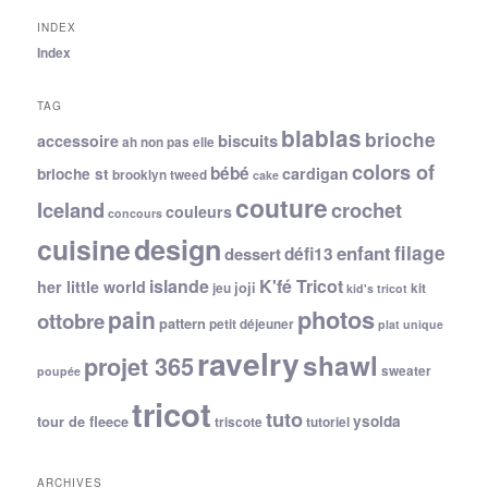
INDEX
Index
TAG
blablas
brioche
biscuits
accessoire
ah non pas elle
colors of
bébé
cardigan
brioche st
brooklyn tweed
cake
couture
Iceland
crochet
couleurs
concours
cuisine
design
filage
enfant
dessert
défi13
islande
K'fé Tricot
her little world
joji
jeu
kit
kid's tricot
photos
pain
ottobre
pattern
petit déjeuner
plat unique
ravelry
shawl
projet 365
sweater
poupée
tricot
tuto
ysolda
tour de fleece
triscote
tutoriel
ARCHIVES