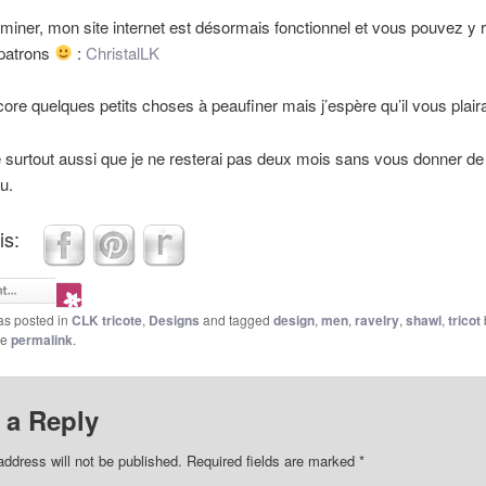
rminer, mon site internet est désormais fonctionnel et vous pouvez y 
patrons
:
ChristalLK
ncore quelques petits choses à peaufiner mais j’espère qu’il vous plai
e surtout aussi que je ne resterai pas deux mois sans vous donner de
u.
is:
as posted in
CLK tricote
,
Designs
and tagged
design
,
men
,
ravelry
,
shawl
,
tricot
he
permalink
.
 a Reply
address will not be published.
Required fields are marked
*