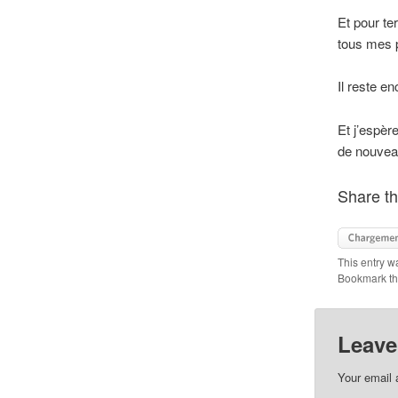
Et pour te
tous mes 
Il reste e
Et j’espèr
de nouvea
Share th
This entry w
Bookmark t
Leave
Your email 