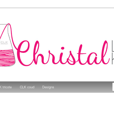
e Kitchen
 tricote
CLK coud
Designs