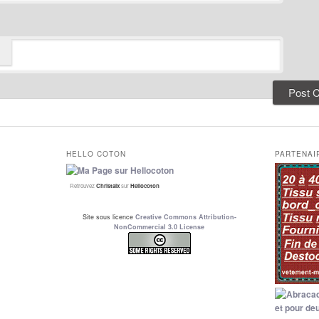
HELLO COTON
PARTENAI
Retrouvez
Christalx
sur
Hellocoton
Site sous licence
Creative Commons Attribution-
NonCommercial 3.0 License