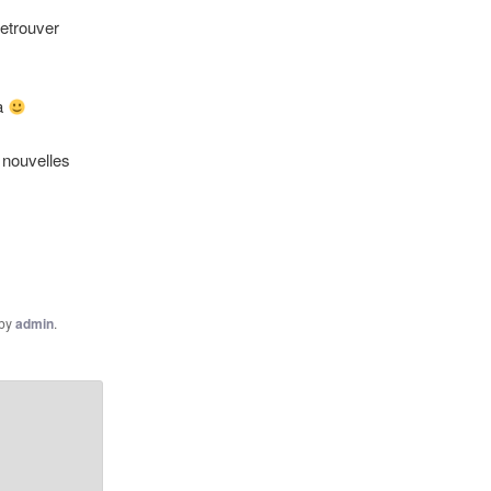
retrouver
ra
 nouvelles
by
admin
.