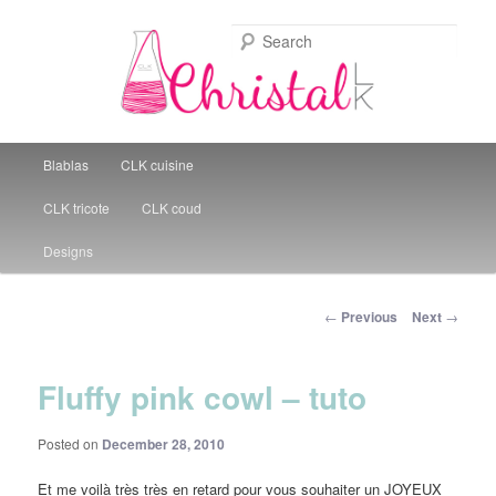
Sear
Christal Little Kitchen
Main menu
Blablas
CLK cuisine
Skip to primary content
CLK tricote
CLK coud
Designs
Post navigation
←
Previous
Next
→
Fluffy pink cowl – tuto
Posted on
December 28, 2010
Et me voilà très très en retard pour vous souhaiter un JOYEUX