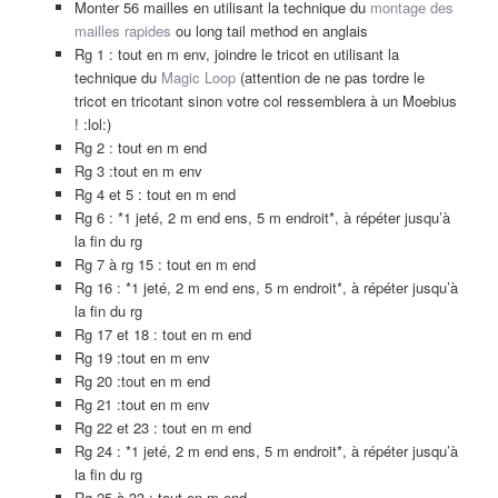
Monter 56 mailles en utilisant la technique du
montage des
mailles rapides
ou long tail method en anglais
Rg 1 : tout en m env, joindre le tricot en utilisant la
technique du
Magic Loop
(attention de ne pas tordre le
tricot en tricotant sinon votre col ressemblera à un Moebius
! :lol:)
Rg 2 : tout en m end
Rg 3 :tout en m env
Rg 4 et 5 : tout en m end
Rg 6 : *1 jeté, 2 m end ens, 5 m endroit*, à répéter jusqu’à
la fin du rg
Rg 7 à rg 15 : tout en m end
Rg 16 : *1 jeté, 2 m end ens, 5 m endroit*, à répéter jusqu’à
la fin du rg
Rg 17 et 18 : tout en m end
Rg 19 :tout en m env
Rg 20 :tout en m end
Rg 21 :tout en m env
Rg 22 et 23 : tout en m end
Rg 24 : *1 jeté, 2 m end ens, 5 m endroit*, à répéter jusqu’à
la fin du rg
Rg 25 à 33 : tout en m end