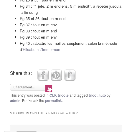
Rg 34 : *1 jeté, 2 m end ens, 5 m endroit*, à répéter jusqu’à
la fin du rg
Rg 35 et 36 :tout en m end
Rg 37 : tout en m env
Rg 38 : tout en m end
Rg 39 : tout en m env
Rg 40 : rabattre les mailles souplement selon la méthode
d’
Elisabeth Zimmerman
Share this:
This entry was posted in
CLK tricote
and tagged
tricot
,
tuto
by
admin
. Bookmark the
permalink
.
3 THOUGHTS ON “
FLUFFY PINK COWL – TUTO
”