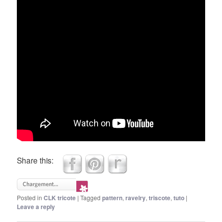
Share this:
Posted in
CLK tricote
|
Tagged
pattern
,
ravelry
,
triscote
,
tuto
|
Leave a reply