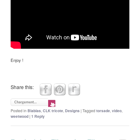
Enjoy !
Share this:
Posted in
Blablas
,
CLK tricote
,
Designs
|
Tagged
torsade
,
video
,
weetwood
|
1
Reply