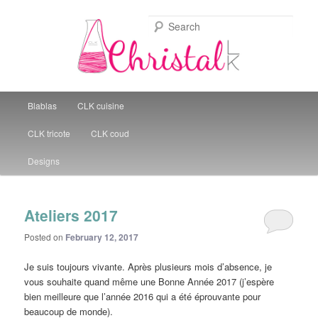
Sear
Christal Little Kitchen
Main menu
Blablas
CLK cuisine
Skip to primary content
Skip to secondary content
CLK tricote
CLK coud
Designs
Ateliers 2017
Posted on
February 12, 2017
Je suis toujours vivante. Après plusieurs mois d’absence, je
vous souhaite quand même une Bonne Année 2017 (j’espère
bien meilleure que l’année 2016 qui a été éprouvante pour
beaucoup de monde).