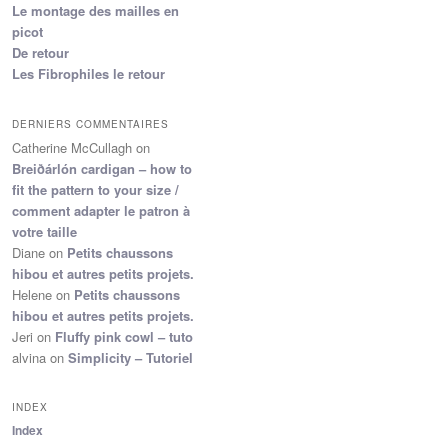
Le montage des mailles en
picot
De retour
Les Fibrophiles le retour
DERNIERS COMMENTAIRES
Catherine McCullagh
on
Breiðárlón cardigan – how to
fit the pattern to your size /
comment adapter le patron à
votre taille
Diane
on
Petits chaussons
hibou et autres petits projets.
Helene
on
Petits chaussons
hibou et autres petits projets.
Jeri
on
Fluffy pink cowl – tuto
alvina
on
Simplicity – Tutoriel
INDEX
Index