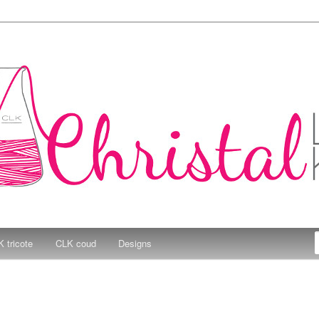
e Kitchen
 tricote
CLK coud
Designs