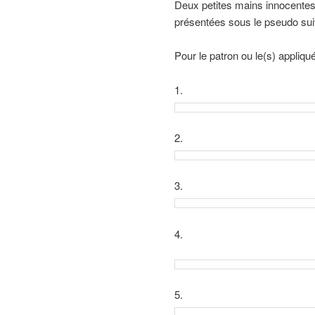
Deux petites mains innocentes
présentées sous le pseudo suiva
Pour le patron ou le(s) appliqu
1.
2.
3.
4.
5.