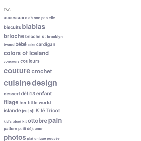
TAG
accessoire
ah non pas elle
blablas
biscuits
brioche
brioche st
brooklyn
bébé
cardigan
tweed
cake
colors of Iceland
couleurs
concours
couture
crochet
cuisine
design
enfant
dessert
défi13
filage
her little world
islande
K'fé Tricot
joji
jeu
pain
ottobre
kit
kid's tricot
pattern
petit déjeuner
photos
plat unique
poupée