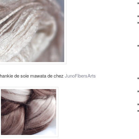
n hankie de soie mawata de chez
JunoFibersArts