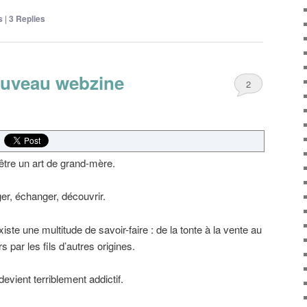
s
|
3
Replies
ouveau webzine
2
d’être un art de grand-mère.
ger, échanger, découvrir.
existe une multitude de savoir-faire : de la tonte à la vente au
s par les fils d’autres origines.
 devient terriblement addictif.