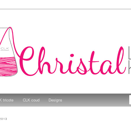
e Kitchen
 tricote
CLK coud
Designs
2013