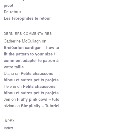
picot
De retour
Les Fibrophiles le retour
DERNIERS COMMENTAIRES
Catherine McCullagh
on
Breiðárlón cardigan – how to
fit the pattern to your size /
comment adapter le patron à
votre taille
Diane
on
Petits chaussons
hibou et autres petits projets.
Helene
on
Petits chaussons
hibou et autres petits projets.
Jeri
on
Fluffy pink cowl – tuto
alvina
on
Simplicity – Tutoriel
INDEX
Index