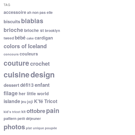
TAG
accessoire
ah non pas elle
blablas
biscuits
brioche
brioche st
brooklyn
bébé
cardigan
tweed
cake
colors of Iceland
couleurs
concours
couture
crochet
cuisine
design
enfant
dessert
défi13
filage
her little world
islande
K'fé Tricot
joji
jeu
pain
ottobre
kit
kid's tricot
pattern
petit déjeuner
photos
plat unique
poupée