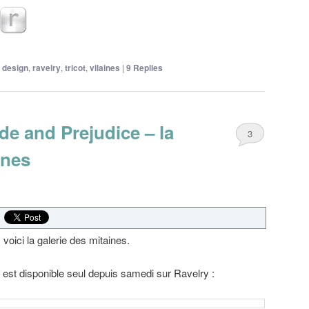
design
,
ravelry
,
tricot
,
vilaines
|
9
Replies
ide and Prejudice – la
3
ines
 voici la galerie des mitaines.
n est disponible seul depuis samedi sur Ravelry :