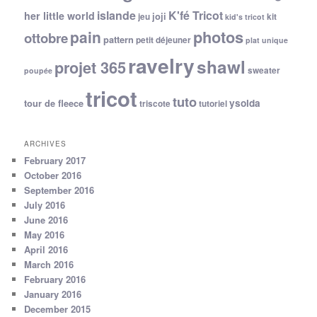
islande
K'fé Tricot
her little world
joji
jeu
kit
kid's tricot
photos
pain
ottobre
pattern
petit déjeuner
plat unique
ravelry
shawl
projet 365
sweater
poupée
tricot
tuto
ysolda
tour de fleece
triscote
tutoriel
ARCHIVES
February 2017
October 2016
September 2016
July 2016
June 2016
May 2016
April 2016
March 2016
February 2016
January 2016
December 2015