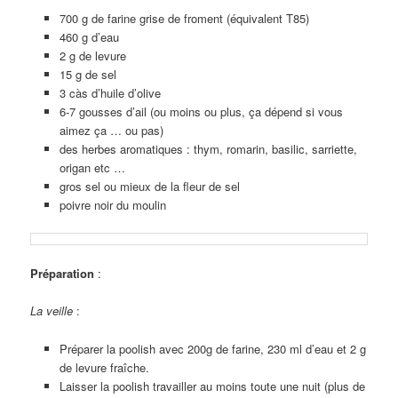
700 g de farine grise de froment (équivalent T85)
460 g d’eau
2 g de levure
15 g de sel
3 càs d’huile d’olive
6-7 gousses d’ail (ou moins ou plus, ça dépend si vous
aimez ça … ou pas)
des herbes aromatiques : thym, romarin, basilic, sarriette,
origan etc …
gros sel ou mieux de la fleur de sel
poivre noir du moulin
Préparation
:
La veille
:
Préparer la poolish avec 200g de farine, 230 ml d’eau et 2 g
de levure fraîche.
Laisser la poolish travailler au moins toute une nuit (plus de