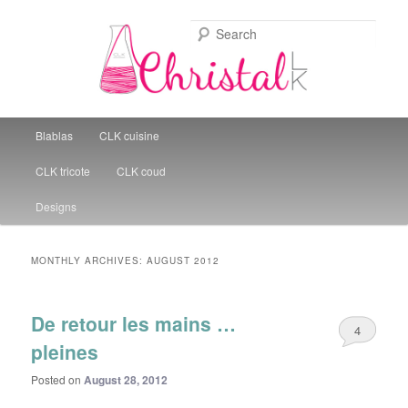
Sear
Christal Little Kitchen
Main menu
Blablas
CLK cuisine
Skip to primary content
Skip to secondary content
CLK tricote
CLK coud
Designs
MONTHLY ARCHIVES:
AUGUST 2012
De retour les mains …
4
pleines
Posted on
August 28, 2012