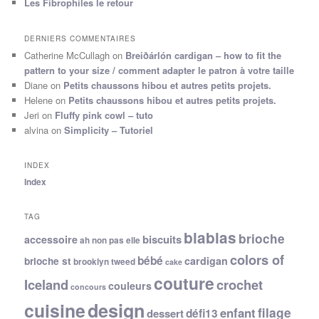
Les Fibrophiles le retour
DERNIERS COMMENTAIRES
Catherine McCullagh
on
Breiðárlón cardigan – how to fit the
pattern to your size / comment adapter le patron à votre taille
Diane
on
Petits chaussons hibou et autres petits projets.
Helene
on
Petits chaussons hibou et autres petits projets.
Jeri
on
Fluffy pink cowl – tuto
alvina
on
Simplicity – Tutoriel
INDEX
Index
TAG
blablas
brioche
biscuits
accessoire
ah non pas elle
colors of
bébé
cardigan
brioche st
brooklyn tweed
cake
couture
Iceland
crochet
couleurs
concours
cuisine
design
filage
enfant
dessert
défi13