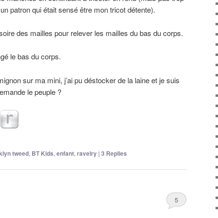
un patron qui était sensé être mon tricot détente).
isoire des mailles pour relever les mailles du bas du corps.
ngé le bas du corps.
mignon sur ma mini, j’ai pu déstocker de la laine et je suis
 demande le peuple ?
klyn tweed
,
BT Kids
,
enfant
,
ravelry
|
3
Replies
5