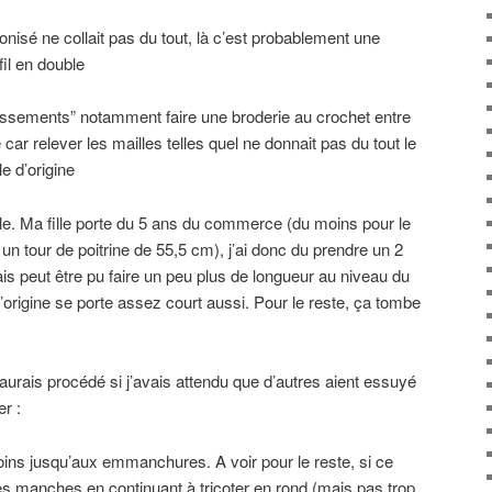
onisé ne collait pas du tout, là c’est probablement une
 fil en double
llissements” notamment faire une broderie au crochet entre
 car relever les mailles telles quel ne donnait pas du tout le
 d’origine
taille. Ma fille porte du 5 ans du commerce (du moins pour le
a un tour de poitrine de 55,5 cm), j’ai donc du prendre un 2
ais peut être pu faire un peu plus de longueur au niveau du
origine se porte assez court aussi. Pour le reste, ça tombe
aurais procédé si j’avais attendu que d’autres aient essuyé
er :
moins jusqu’aux emmanchures. A voir pour le reste, si ce
des manches en continuant à tricoter en rond (mais pas trop