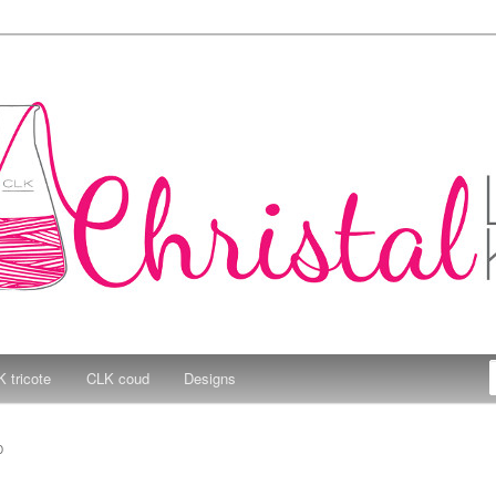
e Kitchen
 tricote
CLK coud
Designs
D