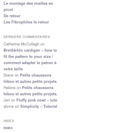
Le montage des mailles en
picot
De retour
Les Fibrophiles le retour
DERNIERS COMMENTAIRES
Catherine McCullagh
on
Breiðárlón cardigan – how to
fit the pattern to your size /
comment adapter le patron à
votre taille
Diane
on
Petits chaussons
hibou et autres petits projets.
Helene
on
Petits chaussons
hibou et autres petits projets.
Jeri
on
Fluffy pink cowl – tuto
alvina
on
Simplicity – Tutoriel
INDEX
Index