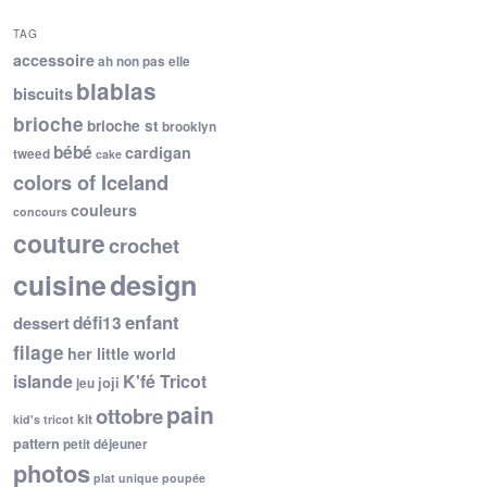
TAG
accessoire
ah non pas elle
blablas
biscuits
brioche
brioche st
brooklyn
bébé
cardigan
tweed
cake
colors of Iceland
couleurs
concours
couture
crochet
cuisine
design
enfant
dessert
défi13
filage
her little world
islande
K'fé Tricot
joji
jeu
pain
ottobre
kit
kid's tricot
pattern
petit déjeuner
photos
plat unique
poupée