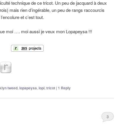
ficulté technique de ce tricot. Un peu de jacquard à deux
ois) mais rien d’ingérable, un peu de rangs raccourcis
’encolure et c’est tout.
 que moi …. moi aussi je veux mon Lopapeysa !!!
klyn tweed
,
lopapeysa
,
lopi
,
tricot
|
1
Reply
3