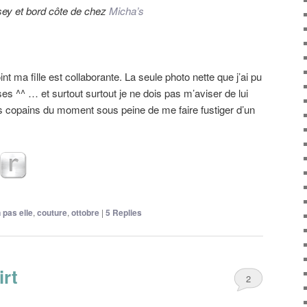
sey et bord côte de chez
Micha’s
t ma fille est collaborante. La seule photo nette que j’ai pu
ses ^^ … et surtout surtout je ne dois pas m’aviser de lui
copains du moment sous peine de me faire fustiger d’un
 pas elle
,
couture
,
ottobre
|
5
Replies
irt
2