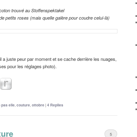
coton trouvé au Stoffenspektakel
 de petits roses (mais quelle galère pour coudre celui-là)
… il a juste peur par moment et se cache derrière les nuages,
ses pour les réglages photo).
 pas elle
,
couture
,
ottobre
|
4
Replies
ture
5