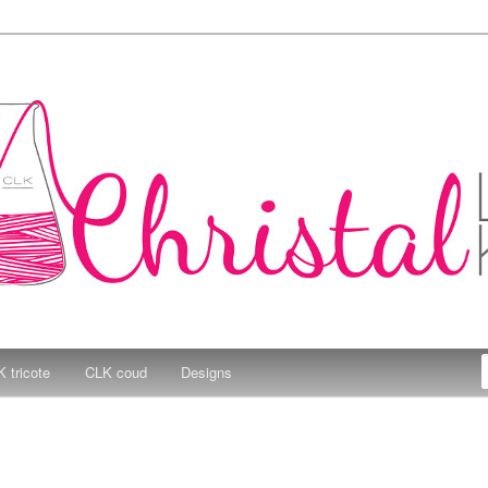
e Kitchen
 tricote
CLK coud
Designs
E