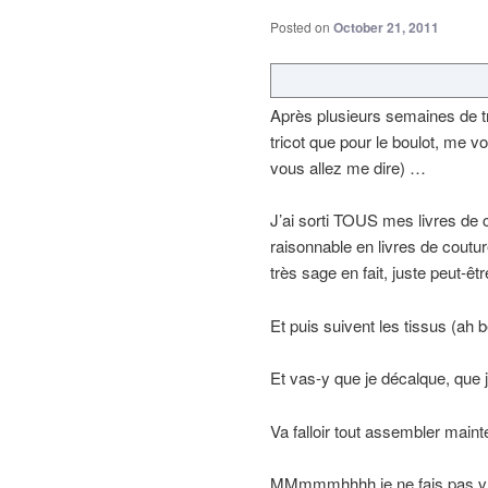
Posted on
October 21, 2011
Après plusieurs semaines de tri
tricot que pour le boulot, me vo
vous allez me dire) …
J’ai sorti TOUS mes livres de 
raisonnable en livres de coutur
très sage en fait, juste peut-ê
Et puis suivent les tissus (ah 
Et vas-y que je décalque, que 
Va falloir tout assembler maint
MMmmmhhhh je ne fais pas vr