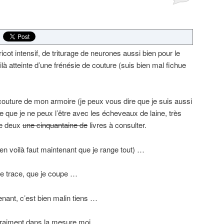
cot intensif, de triturage de neurones aussi bien pour le
ilà atteinte d’une frénésie de couture (suis bien mal fichue
couture de mon armoire (je peux vous dire que je suis aussi
e que je ne peux l’être avec les écheveaux de laine, très
tre deux
une cinquantaine de
livres à consulter.
ben voilà faut maintenant que je range tout) …
je trace, que je coupe …
enant, c’est bien malin tiens …
aiment dans la mesure moi …