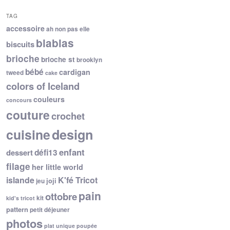
TAG
accessoire
ah non pas elle
blablas
biscuits
brioche
brioche st
brooklyn
bébé
cardigan
tweed
cake
colors of Iceland
couleurs
concours
couture
crochet
cuisine
design
enfant
dessert
défi13
filage
her little world
islande
K'fé Tricot
joji
jeu
pain
ottobre
kit
kid's tricot
pattern
petit déjeuner
photos
plat unique
poupée