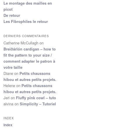
Le montage des mailles en
picot
De retour
Les Fibrophiles le retour
DERNIERS COMMENTAIRES
Catherine McCullagh
on
Breiðárlón cardigan – how to
fit the pattern to your size /
comment adapter le patron à
votre taille
Diane
on
Petits chaussons
hibou et autres petits projets.
Helene
on
Petits chaussons
hibou et autres petits projets.
Jeri
on
Fluffy pink cowl – tuto
alvina
on
Simplicity – Tutoriel
INDEX
Index