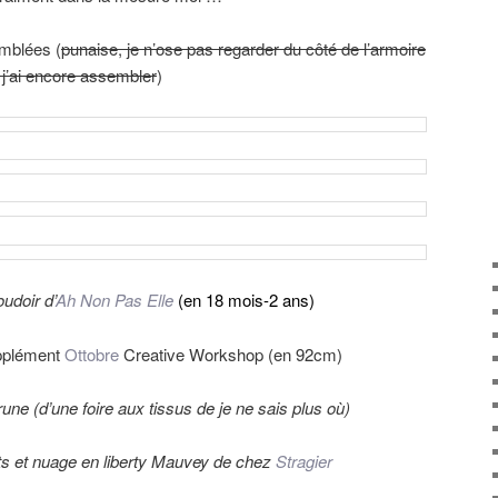
emblées (
punaise, je n’ose pas regarder du côté de l’armoire
 j’ai encore assembler
)
udoir d’
Ah Non Pas Elle
(
en 18 mois-2 ans)
pplément
Ottobre
Creative Workshop (en 92cm)
une (d’une foire aux tissus de je ne sais plus où)
ts et nuage en liberty Mauvey de chez
Stragier