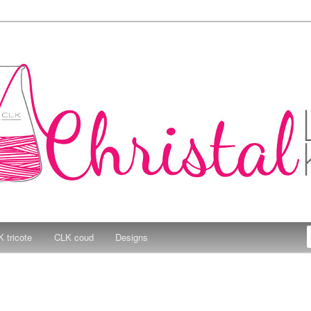
e Kitchen
 tricote
CLK coud
Designs