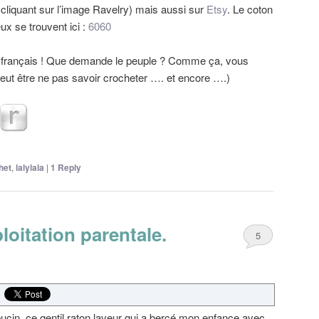
 cliquant sur l’image Ravelry) mais aussi sur
Etsy
. Le coton
ux se trouvent ici :
6060
en français ! Que demande le peuple ? Comme ça, vous
peut être ne pas savoir crocheter …. et encore ….)
het
,
lalylala
|
1
Reply
loitation parentale.
5
pucin, ce gentil raton laveur qui a bercé mon enfance avec