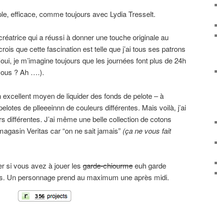
ple, efficace, comme toujours avec Lydia Tresselt.
 créatrice qui a réussi à donner une touche originale au
rois que cette fascination est telle que j’ai tous ses patrons
(oui, je m’imagine toujours que les journées font plus de 24h
 vous ? Ah ….).
n excellent moyen de liquider des fonds de pelote – à
elotes de plleeeinnn de couleurs différentes. Mais voilà, j’ai
rs différentes. J’ai même une belle collection de cotons
agasin Veritas car “on ne sait jamais”
(ça ne vous fait
er si vous avez à jouer les
garde-chiourme
euh garde
es. Un personnage prend au maximum une après midi.