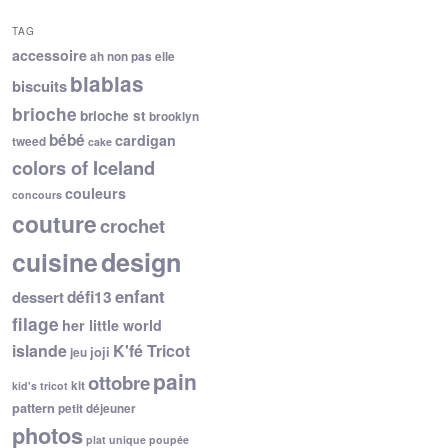
TAG
accessoire
ah non pas elle
blablas
biscuits
brioche
brioche st
brooklyn
bébé
cardigan
tweed
cake
colors of Iceland
couleurs
concours
couture
crochet
cuisine
design
enfant
dessert
défi13
filage
her little world
islande
K'fé Tricot
joji
jeu
pain
ottobre
kit
kid's tricot
pattern
petit déjeuner
photos
plat unique
poupée