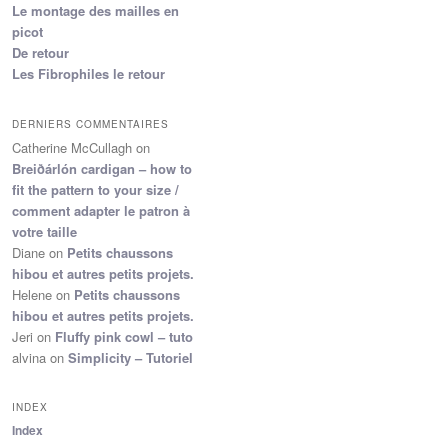
Le montage des mailles en
picot
De retour
Les Fibrophiles le retour
DERNIERS COMMENTAIRES
Catherine McCullagh
on
Breiðárlón cardigan – how to
fit the pattern to your size /
comment adapter le patron à
votre taille
Diane
on
Petits chaussons
hibou et autres petits projets.
Helene
on
Petits chaussons
hibou et autres petits projets.
Jeri
on
Fluffy pink cowl – tuto
alvina
on
Simplicity – Tutoriel
INDEX
Index