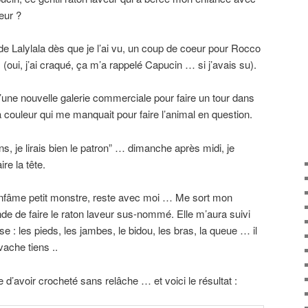
eur ?
 de Lalylala dès que je l’ai vu, un coup de coeur pour Rocco
 (oui, j’ai craqué, ça m’a rappelé Capucin … si j’avais su).
 d’une nouvelle galerie commerciale pour faire un tour dans
 couleur qui me manquait pour faire l’animal en question.
s, je lirais bien le patron” … dimanche après midi, je
re la tête.
’infâme petit monstre, reste avec moi … Me sort mon
e de faire le raton laveur sus-nommé. Elle m’aura suivi
se : les pieds, les jambes, le bidou, les bras, la queue … il
vache tiens ..
d’avoir crocheté sans relâche … et voici le résultat :