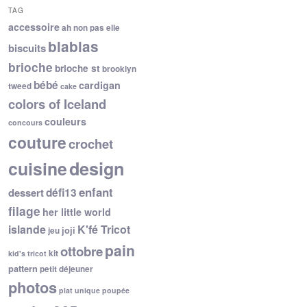
TAG
accessoire
ah non pas elle
blablas
biscuits
brioche
brioche st
brooklyn
bébé
cardigan
tweed
cake
colors of Iceland
couleurs
concours
couture
crochet
cuisine
design
enfant
dessert
défi13
filage
her little world
islande
K'fé Tricot
joji
jeu
pain
ottobre
kit
kid's tricot
pattern
petit déjeuner
photos
plat unique
poupée