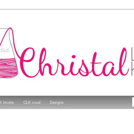
e Kitchen
 tricote
CLK coud
Designs