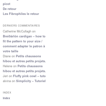
picot
De retour
Les Fibrophiles le retour
DERNIERS COMMENTAIRES
Catherine McCullagh
on
Breiðárlón cardigan – how to
fit the pattern to your size /
comment adapter le patron à
votre taille
Diane
on
Petits chaussons
hibou et autres petits projets.
Helene
on
Petits chaussons
hibou et autres petits projets.
Jeri
on
Fluffy pink cowl – tuto
alvina
on
Simplicity – Tutoriel
INDEX
Index