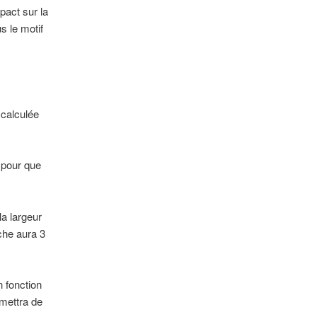
pact sur la
s le motif
calculée
 pour que
a largeur
che aura 3
n fonction
mettra de