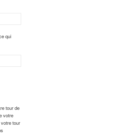
ce qui
re tour de
e votre
 votre tour
us