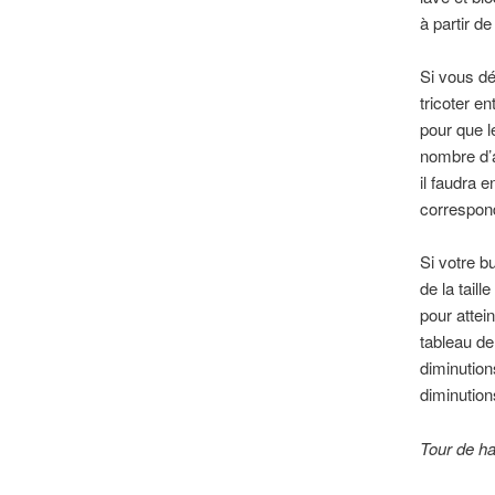
à partir de 
Si vous dé
tricoter e
pour que l
nombre d’a
il faudra 
correspond
Si votre bu
de la tail
pour attei
tableau de
diminution
diminution
Tour de h