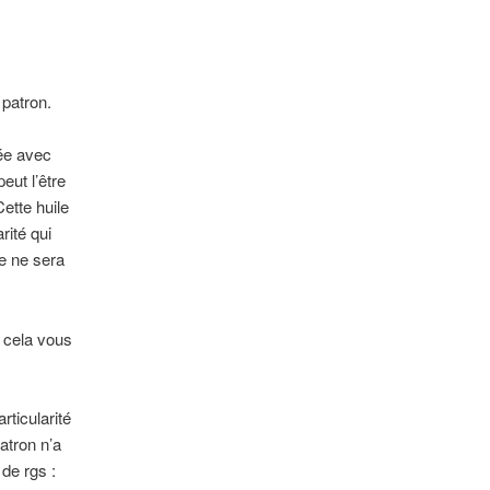
 patron.
lée avec
eut l’être
ette huile
rité qui
ce ne sera
t cela vous
rticularité
atron n’a
de rgs :