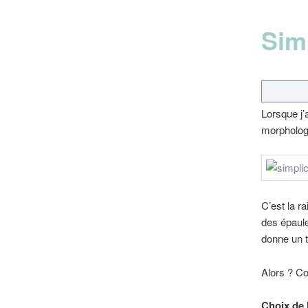
Simp
Lorsque j’a
morpholog
C’est la r
des épaule
donne un t
Alors ? C
Choix de l