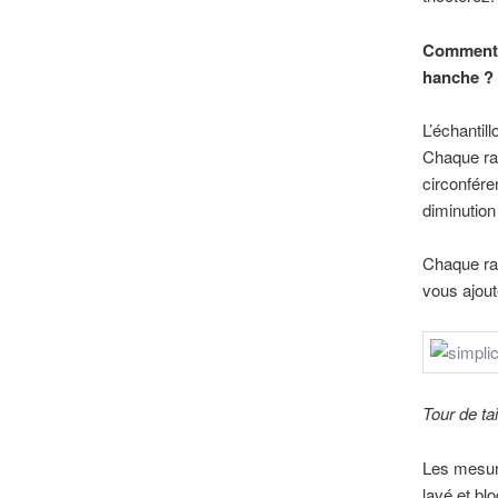
Comment a
hanche ?
L’échantil
Chaque ran
circonfére
diminution
Chaque ran
vous ajoute
Tour de tai
Les mesure
lavé et bl