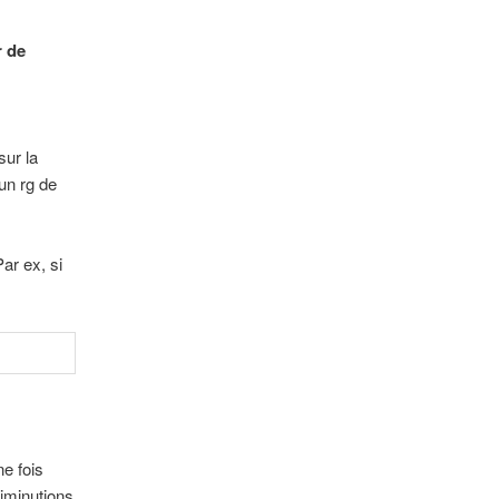
r de
sur la
 un rg de
ar ex, si
ne fois
diminutions