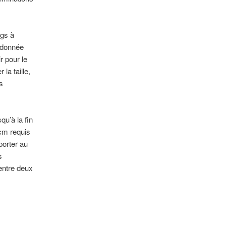
rgs à
n donnée
r pour le
la taille,
s
qu’à la fin
 cm requis
porter au
s
entre deux