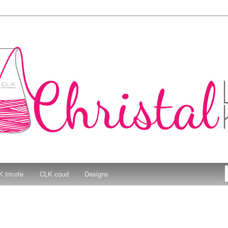
e Kitchen
 tricote
CLK coud
Designs