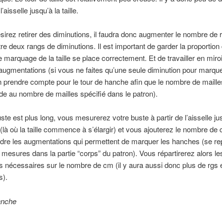
l’aisselle jusqu’à la taille.
sirez retirer des diminutions, il faudra donc augmenter le nombre de 
ntre deux rangs de diminutions. Il est important de garder la proportio
e marquage de la taille se place correctement. Et de travailler en miroi
ugmentations (si vous ne faites qu’une seule diminution pour marquer 
en prendre compte pour le tour de hanche afin que le nombre de maille
e au nombre de mailles spécifié dans le patron).
ste est plus long, vous mesurerez votre buste à partir de l’aisselle jus
le (là où la taille commence à s’élargir) et vous ajouterez le nombre de
ndre les augmentations qui permettent de marquer les hanches (se re
 mesures dans la partie “corps” du patron). Vous répartirerez alors le
s nécessaires sur le nombre de cm (il y aura aussi donc plus de rgs 
s).
anche