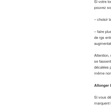
Si votre t
pouvez soi
– choisir l
– faire pl
de rgs ent
augmentat
Attention,
se fassent
décalées p
même nombr
Allonger l
Si vous dé
marquent l