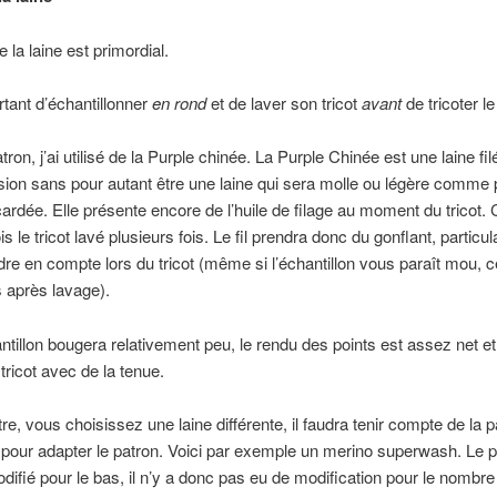
 la laine est primordial.
ortant d’échantillonner
en rond
et de laver son tricot
avant
de tricoter le
ron, j’ai utilisé de la Purple chinée. La Purple Chinée est une laine fi
sion sans pour autant être une laine qui sera molle ou légère comme p
cardée. Elle présente encore de l’huile de filage au moment du tricot. C
is le tricot lavé plusieurs fois. Le fil prendra donc du gonflant, particula
dre en compte lors du tricot (même si l’échantillon vous paraît mou, 
s après lavage).
ntillon bougera relativement peu, le rendu des points est assez net e
tricot avec de la tenue.
re, vous choisissez une laine différente, il faudra tenir compte de la pa
e pour adapter le patron. Voici par exemple un merino superwash. Le p
difié pour le bas, il n’y a donc pas eu de modification pour le nombre 