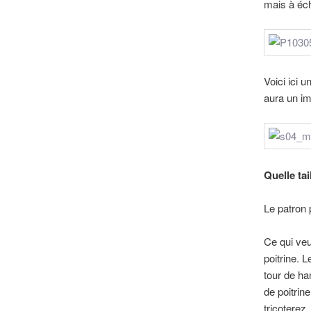
mais à écha
Voici ici u
aura un im
Quelle tai
Le patron 
Ce qui veu
poitrine. L
tour de ha
de poitrine
tricoterez.