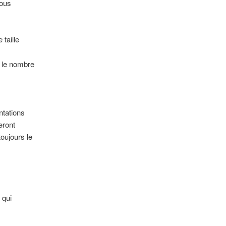
vous
 taille
r le nombre
ntations
eront
oujours le
 qui