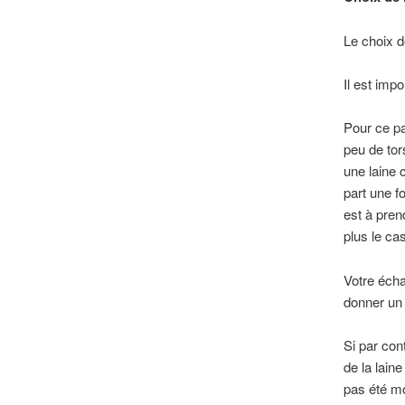
Le choix de
Il est imp
Pour ce pat
peu de tor
une laine 
part une fo
est à pren
plus le ca
Votre écha
donner un 
Si par cont
de la lain
pas été mo