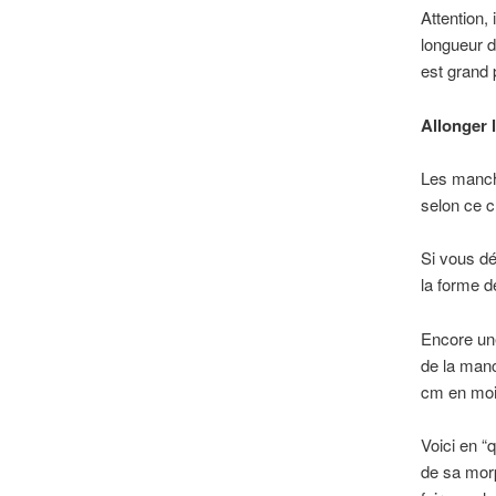
Attention,
longueur d
est grand 
Allonger 
Les manch
selon ce cr
Si vous dé
la forme d
Encore une
de la manc
cm en moin
Voici en “
de sa morp