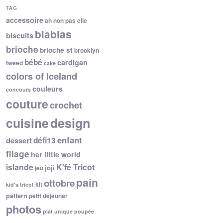
TAG
accessoire
ah non pas elle
blablas
biscuits
brioche
brioche st
brooklyn
bébé
cardigan
tweed
cake
colors of Iceland
couleurs
concours
couture
crochet
cuisine
design
enfant
dessert
défi13
filage
her little world
islande
K'fé Tricot
joji
jeu
pain
ottobre
kit
kid's tricot
pattern
petit déjeuner
photos
plat unique
poupée