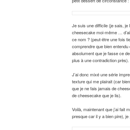
petit dessert de circonstance 
Je suis une difficile (je sais, j
cheesecake moi-même … d’aill
ce nom ? (peut-être une fois ti
comprendre que bien entendu 
absolument que je fasse ce de
plus à une contradiction près).
J’ai donc mixé une série impr
texture qui me plairait (car 
que je ne fais jamais de chees
de cheesecake que je lis).
Voilà, maintenant que j’ai fait
presque car il y a bien pire), j