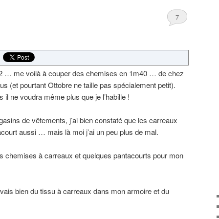
…
7
 1/2 … me voilà à couper des chemises en 1m40 … de chez
 (et pourtant Ottobre ne taille pas spécialement petit).
 il ne voudra même plus que je l’habille !
gasins de vêtements, j’ai bien constaté que les carreaux
acourt aussi … mais là moi j’ai un peu plus de mal.
des chemises à carreaux et quelques pantacourts pour mon
’avais bien du tissu à carreaux dans mon armoire et du