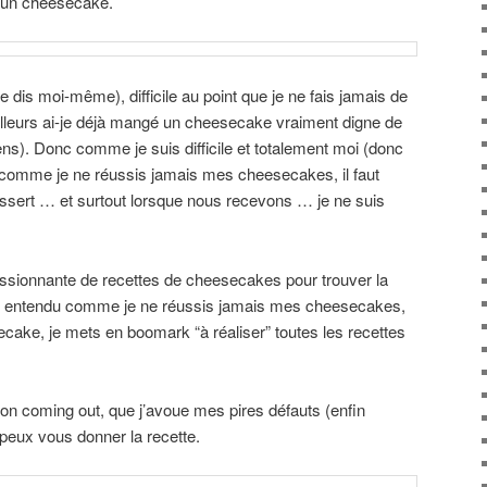
: un cheesecake.
e le dis moi-même), difficile au point que je ne fais jamais de
eurs ai-je déjà mangé un cheesecake vraiment digne de
ens). Donc comme je suis difficile et totalement moi (donc
comme je ne réussis jamais mes cheesecakes, il faut
ssert … et surtout lorsque nous recevons … je ne suis
essionnante de recettes de cheesecakes pour trouver la
bien entendu comme je ne réussis jamais mes cheesecakes,
ecake, je mets en boomark “à réaliser” toutes les recettes
 mon coming out, que j’avoue mes pires défauts (enfin
e peux vous donner la recette.