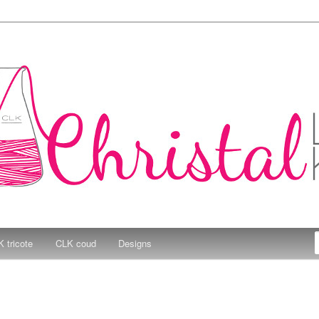
e Kitchen
 tricote
CLK coud
Designs