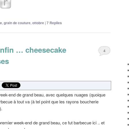
re
,
grain de couture
,
ottobre
|
7
Replies
 enfin … cheesecake
4
ses
 week-end de grand beau, avec quelques nuages (quoique
becue à tout va (à tel point que les rayons boucherie
).
emier week-end de grand beau, ce fut barbecue ici .. et