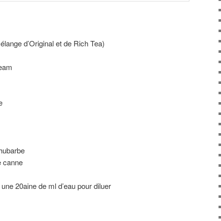
élange d’Original et de Rich Tea)
ream
e
rhubarbe
e canne
 une 20aine de ml d’eau pour diluer