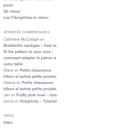
picot
De retour
Les Fibrophiles le retour
DERNIERS COMMENTAIRES
Catherine McCullagh
on
Breiðárlón cardigan – how to
fit the pattern to your size /
comment adapter le patron à
votre taille
Diane
on
Petits chaussons
hibou et autres petits projets.
Helene
on
Petits chaussons
hibou et autres petits projets.
Jeri
on
Fluffy pink cowl – tuto
alvina
on
Simplicity – Tutoriel
INDEX
Index