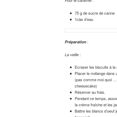
Pour le caramel :
75 g de sucre de canne
1càs d’eau
Préparation
:
La veille
:
Ecraser les biscuits à la
Placer le mélange dans
(pas comme moi quoi … ca
cheesecake)
Réserver au frais.
Pendant ce temps, assoupl
la crème fraîche et les ja
Battre les blancs d’oeuf j