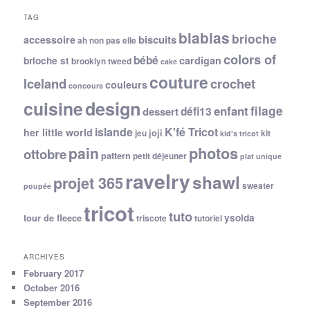
TAG
blablas
brioche
biscuits
accessoire
ah non pas elle
colors of
bébé
cardigan
brioche st
brooklyn tweed
cake
couture
Iceland
crochet
couleurs
concours
cuisine
design
filage
enfant
dessert
défi13
islande
K'fé Tricot
her little world
joji
jeu
kit
kid's tricot
photos
pain
ottobre
pattern
petit déjeuner
plat unique
ravelry
shawl
projet 365
sweater
poupée
tricot
tuto
ysolda
tour de fleece
triscote
tutoriel
ARCHIVES
February 2017
October 2016
September 2016