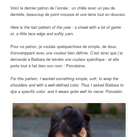
Voici le dernier patron de l’année : un châle avec un peu de
dentelle, beaucoup de point mousse et une laine tout en douceur.
Here is the last pattern of the year : a shawl with a lot of garter
st, a little lace edge and softly yarn.
Pour ce patron, je voulais quelquechose de simple, de doux,
d’enveloppant avec une couleur bien définie. C’est ainsi que j’ai
demandé à Barbara de teindre une couleur spécifique : et elle
porte tout à fait bien son nom : Porcelaine.
For this pattern, I wanted something simple, soft,
to
wrap the
shoulders and
with a well-
defined color.
Thus
I asked
Barbara
to
dye
a specific color
:
and it wears
quite well
its
name
: Porcelain
.