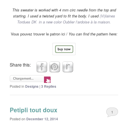
This sweater
is worked with 4 mm circ needle
from the top and
starting.
I used
a twisted
yard
to
fit the body. I used
(Vi)laines
Tordues DK
in a new color
Oublier l’ardoise à la maison.
Vous pouvez trouver le patron ici /
You can find the pattern here:
Share this:
Posted in
Designs
|
3
Replies
Petipli tout doux
1
Posted on
December 12, 2014