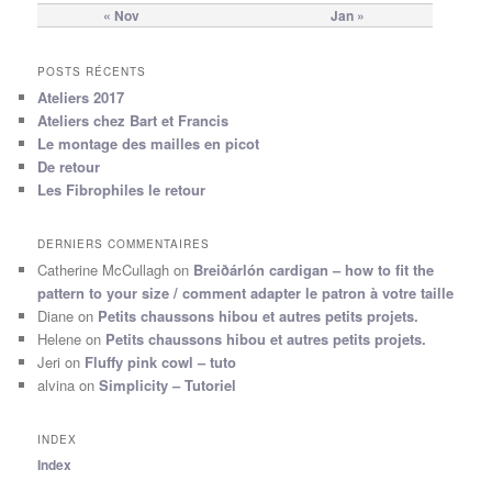
« Nov
Jan »
POSTS RÉCENTS
Ateliers 2017
Ateliers chez Bart et Francis
Le montage des mailles en picot
De retour
Les Fibrophiles le retour
DERNIERS COMMENTAIRES
Catherine McCullagh
on
Breiðárlón cardigan – how to fit the
pattern to your size / comment adapter le patron à votre taille
Diane
on
Petits chaussons hibou et autres petits projets.
Helene
on
Petits chaussons hibou et autres petits projets.
Jeri
on
Fluffy pink cowl – tuto
alvina
on
Simplicity – Tutoriel
INDEX
Index