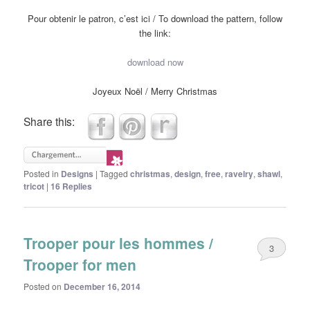
Pour obtenir le patron, c’est ici / To download the pattern, follow
the link:
download now
Joyeux Noël / Merry Christmas
Share this:
Posted in
Designs
|
Tagged
christmas
,
design
,
free
,
ravelry
,
shawl
,
tricot
|
16
Replies
Trooper pour les hommes /
3
Trooper for men
Posted on
December 16, 2014