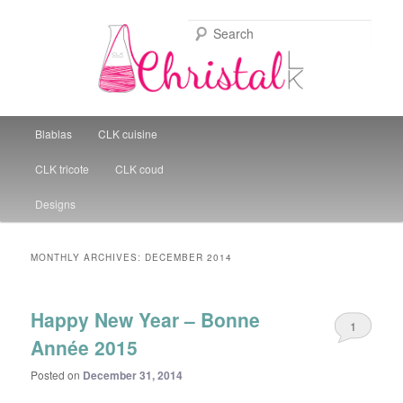
Sear
Christal Little Kitchen
Main menu
Blablas
CLK cuisine
Skip to primary content
Skip to secondary content
CLK tricote
CLK coud
Designs
MONTHLY ARCHIVES:
DECEMBER 2014
Happy New Year – Bonne
1
Année 2015
Posted on
December 31, 2014