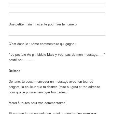
Une petite main innocente pour tirer le numéro
C’est donc le 16ème commentaire qui gagne :
” Je postule Au p’titbidule Mais y veut pas de mon message….. ”
posté par ………
Deltane
!
Deltane, tu peux m’envoyer un message avec ton tour de
poignet, la couleur que tu désires (rose ou gris) et ton adresse
pour que je puisse t’envoyer ton cadeau !
Merci à toutes pour vos commentaires !
Et comme lot de consolation, voici la recette d’un
cake aux