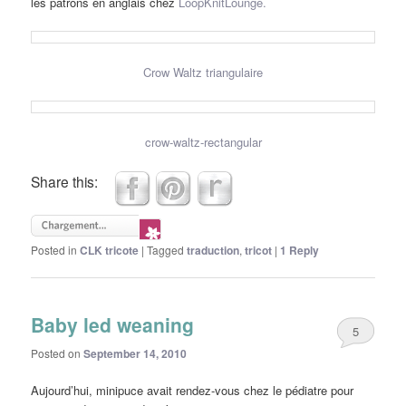
les patrons en anglais chez
LoopKnitLounge.
Crow Waltz triangulaire
crow-waltz-rectangular
Share this:
Posted in
CLK tricote
|
Tagged
traduction
,
tricot
|
1
Reply
Baby led weaning
5
Posted on
September 14, 2010
Aujourd’hui, minipuce avait rendez-vous chez le pédiatre pour