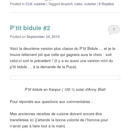
Posted in
CLK cuisine
|
Tagged
brunch
,
cake
,
cuisine
|
9
Replies
P’tit bidule #2
7
Posted on
September 24, 2010
Voici la deuxième version plus classe du P’tit Bidule … et je le
trouve tellement joli que celle qui gagnera aura le choix : soit
celui-ci soit le précédent ! (il y a eu aussi une version mini du
p’tit bidule … à la demande de la Puce).
P’tit bidule en Kanpur ( 100 % soie) d’Anny Blatt
Pour répondre aux questions aux commentaires :
Mes anciennes recettes de cuisine doivent encore être
transférées ici (j’attends la bonne volonté de l’homme pour
n’avoir pas à faire tout à la main).