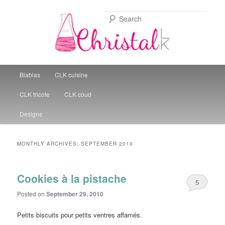
Sear
Christal Little Kitchen
Main menu
Blablas
CLK cuisine
Skip to primary content
Skip to secondary content
CLK tricote
CLK coud
Designs
MONTHLY ARCHIVES:
SEPTEMBER 2010
Cookies à la pistache
5
Posted on
September 29, 2010
Petits biscuits pour petits ventres affamés.