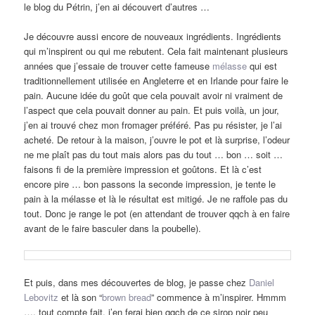
le blog du Pétrin, j’en ai découvert d’autres …
Je découvre aussi encore de nouveaux ingrédients. Ingrédients
qui m’inspirent ou qui me rebutent. Cela fait maintenant plusieurs
années que j’essaie de trouver cette fameuse
mélasse
qui est
traditionnellement utilisée en Angleterre et en Irlande pour faire le
pain. Aucune idée du goût que cela pouvait avoir ni vraiment de
l’aspect que cela pouvait donner au pain. Et puis voilà, un jour,
j’en ai trouvé chez mon fromager préféré. Pas pu résister, je l’ai
acheté. De retour à la maison, j’ouvre le pot et là surprise, l’odeur
ne me plaît pas du tout mais alors pas du tout … bon … soit …
faisons fi de la première impression et goûtons. Et là c’est
encore pire … bon passons la seconde impression, je tente le
pain à la mélasse et là le résultat est mitigé. Je ne raffole pas du
tout. Donc je range le pot (en attendant de trouver qqch à en faire
avant de le faire basculer dans la poubelle).
Et puis, dans mes découvertes de blog, je passe chez
Daniel
Lebovitz
et là son “
brown bread
” commence à m’inspirer. Hmmm
…. tout compte fait, j’en ferai bien qqch de ce sirop noir peu