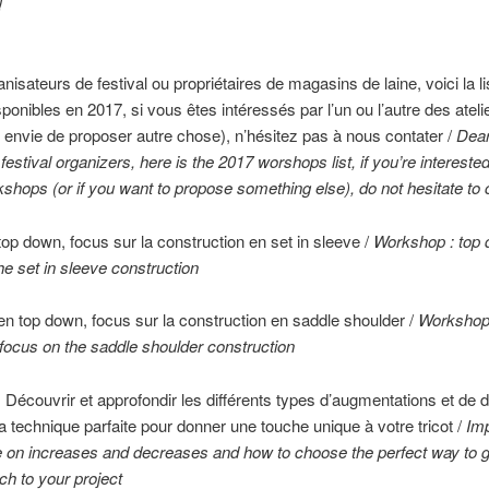
!
nisateurs de festival ou propriétaires de magasins de laine, voici la l
sponibles en 2017, si vous êtes intéressés par l’un ou l’autre des ateli
envie de proposer autre chose), n’hésitez pas à nous contater /
Dea
festival organizers, here is the 2017 worshops list, if you’re intereste
shops (or if you want to propose something else), do not hesitate to 
 top down, focus sur la construction en set in sleeve /
Workshop : top
he set in sleeve construction
 en top down, focus sur la construction en saddle shoulder /
Workshop 
ocus on the saddle shoulder construction
 : Découvrir et approfondir les différents types d’augmentations et de 
 la technique parfaite pour donner une touche unique à votre tricot /
Im
 on increases and decreases and how to choose the perfect way to g
ch to your project