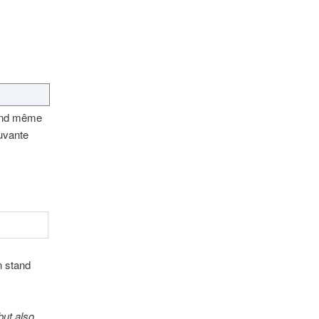
uand même
uvante
n stand
but also