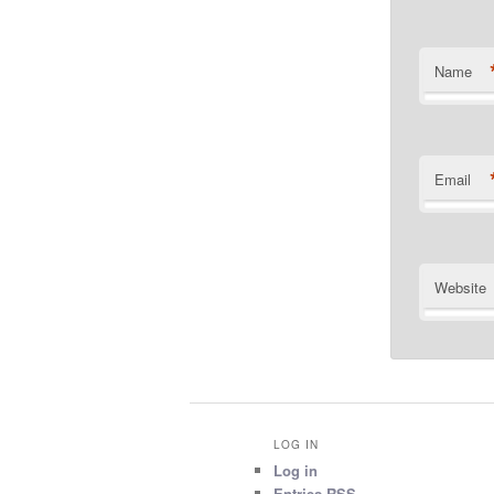
Name
Email
Website
LOG IN
Log in
Entries
RSS