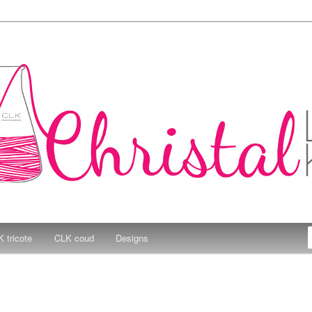
e Kitchen
 tricote
CLK coud
Designs