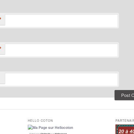
*
*
HELLO COTON
PARTENAI
Retrouvez
Christalx
sur
Hellocoton