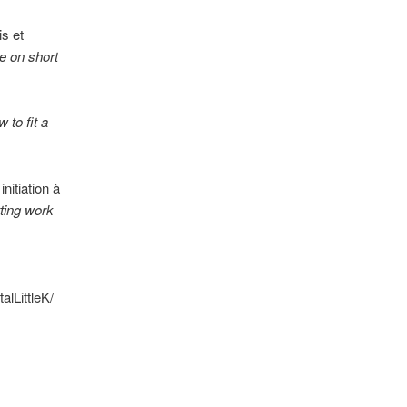
is et
e on short
 to fit a
nitiation à
ting work
alLittleK/