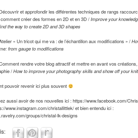
: Découvrir et approfondir les différentes techniques de rangs raccourc
 comment créer des formes en 2D et en 3D /
Improve your knowledg
find the way to create 2D and 3D shapes
 Atelier « Un tricot qui me va : de l’échantillon aux modifications » /
How
 me: from gauge to modifications
 Comment rendre votre blog attractif et mettre en avant vos créations, i
aphie /
How to improve your photography skills and show off your knit
t pouvoir revenir ici plus souvent
z aussi avoir de nos nouvelles ici : https://www.facebook.com/Christ
tps://www.instagram.com/christallittlek/ et bien entendu ici :
.ravelry.com/groups/christal-lk-designs
is: