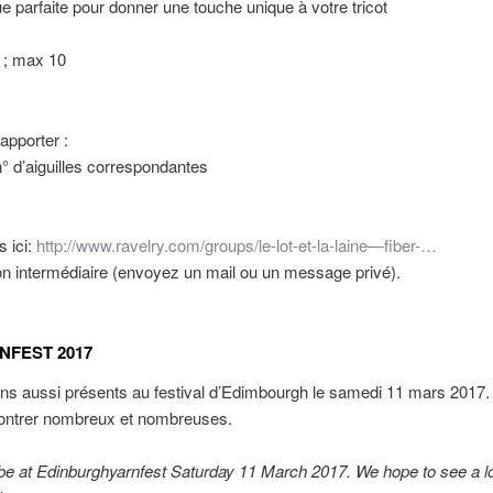
ue parfaite pour donner une touche unique à votre tricot
 ; max 10
apporter :
 n° d’aiguilles correspondantes
s ici:
http://www.ravelry.com/groups/le-lot-et-la-laine—fiber-…
n intermédiaire (envoyez un mail ou un message privé).
NFEST 2017
ns aussi présents au festival d’Edimbourgh le samedi 11 mars 2017.
ontrer nombreux et nombreuses.
 be at Edinburghyarnfest Saturday 11 March 2017. We hope to see a lo