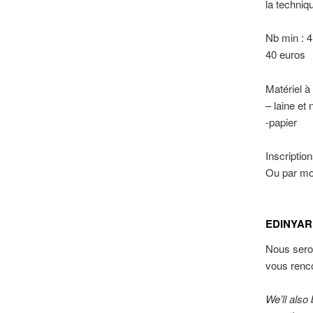
la techniq
Nb min : 4
40 euros
Matériel à 
– laine et
-papier
Inscription
Ou par mo
EDINYAR
Nous sero
vous renc
We’ll also