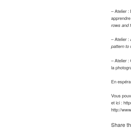
– Atelier 
apprendre
rows and 
– Atelier :
pattern to
–
Atelier :
la photogr
En espéran
Vous pouve
et ici : ht
http://www
Share th