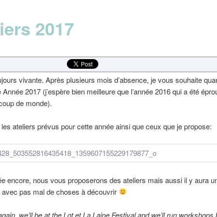
iers 2017
ujours vivante. Après plusieurs mois d’absence, je vous souhaite q
Année 2017 (j’espère bien meilleure que l’année 2016 qui a été épro
coup de monde).
 les ateliers prévus pour cette année ainsi que ceux que je propose:
e encore, nous vous proposerons des ateliers mais aussi il y aura u
K avec pas mal de choses à découvrir
again, we’ll be at the Lot et La Laine Festival and we’ll run workshops 