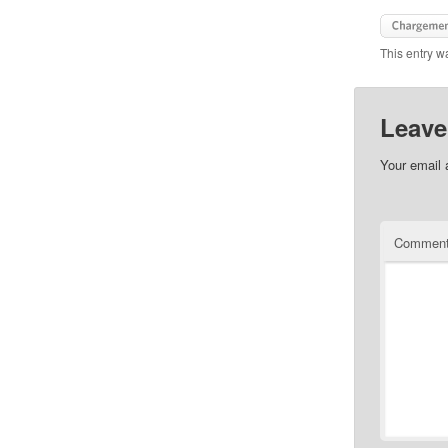
This entry w
Leave
Your email 
Commen