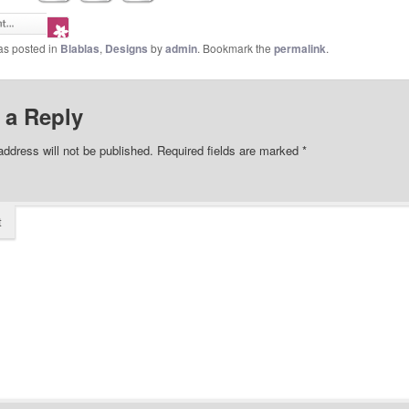
as posted in
Blablas
,
Designs
by
admin
. Bookmark the
permalink
.
 a Reply
address will not be published.
Required fields are marked
*
t