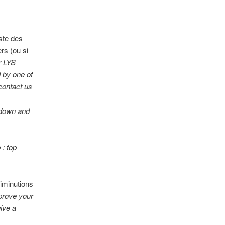
iste des
ers (ou si
r LYS
d by one of
contact us
 down and
: top
diminutions
prove your
ive a