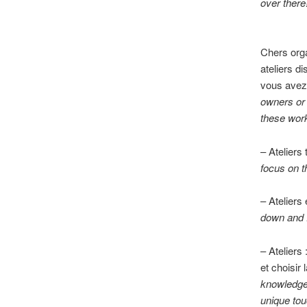
over there
Chers orga
ateliers di
vous avez 
owners or 
these work
– Ateliers
focus on t
– Ateliers
down and f
– Ateliers
et choisir
knowledge
unique tou