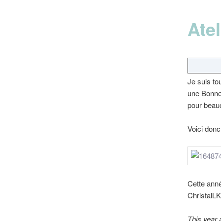
Atel
Je suis to
une Bonne 
pour beau
Voici donc
Cette anné
ChristalL
This year 