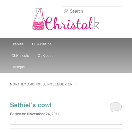
Sear
Christal Little Kitchen
Main menu
Blablas
CLK cuisine
Skip to primary content
Skip to secondary content
CLK tricote
CLK coud
Designs
MONTHLY ARCHIVES:
NOVEMBER 2011
Sethiel’s cowl
Posted on
November 24, 2011