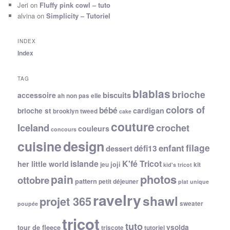
Jeri
on
Fluffy pink cowl – tuto
alvina
on
Simplicity – Tutoriel
INDEX
Index
TAG
blablas
brioche
biscuits
accessoire
ah non pas elle
colors of
bébé
cardigan
brioche st
brooklyn tweed
cake
couture
Iceland
crochet
couleurs
concours
cuisine
design
filage
enfant
dessert
défi13
islande
K'fé Tricot
her little world
joji
jeu
kit
kid's tricot
photos
pain
ottobre
pattern
petit déjeuner
plat unique
ravelry
shawl
projet 365
sweater
poupée
tricot
tuto
ysolda
tour de fleece
triscote
tutoriel