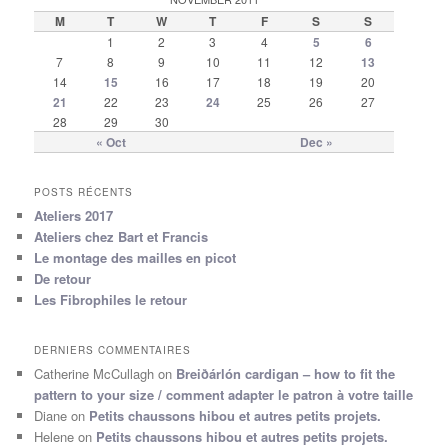
M
T
W
T
F
S
S
1
2
3
4
5
6
7
8
9
10
11
12
13
14
15
16
17
18
19
20
21
22
23
24
25
26
27
28
29
30
« Oct
Dec »
POSTS RÉCENTS
Ateliers 2017
Ateliers chez Bart et Francis
Le montage des mailles en picot
De retour
Les Fibrophiles le retour
DERNIERS COMMENTAIRES
Catherine McCullagh
on
Breiðárlón cardigan – how to fit the
pattern to your size / comment adapter le patron à votre taille
Diane
on
Petits chaussons hibou et autres petits projets.
Helene
on
Petits chaussons hibou et autres petits projets.