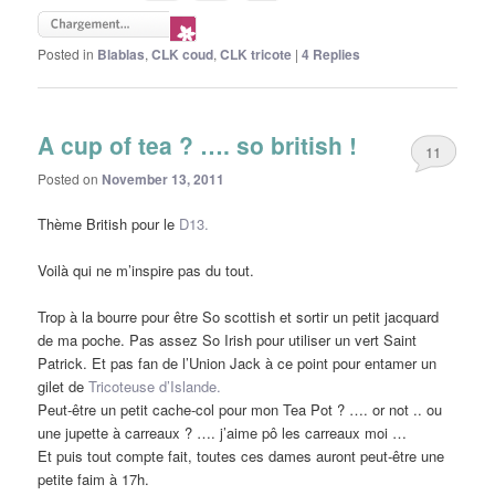
Posted in
Blablas
,
CLK coud
,
CLK tricote
|
4
Replies
A cup of tea ? …. so british !
11
Posted on
November 13, 2011
Thème British pour le
D13.
Voilà qui ne m’inspire pas du tout.
Trop à la bourre pour être So scottish et sortir un petit jacquard
de ma poche. Pas assez So Irish pour utiliser un vert Saint
Patrick. Et pas fan de l’Union Jack à ce point pour entamer un
gilet de
Tricoteuse d’Islande.
Peut-être un petit cache-col pour mon Tea Pot ? …. or not .. ou
une jupette à carreaux ? …. j’aime pô les carreaux moi …
Et puis tout compte fait, toutes ces dames auront peut-être une
petite faim à 17h.