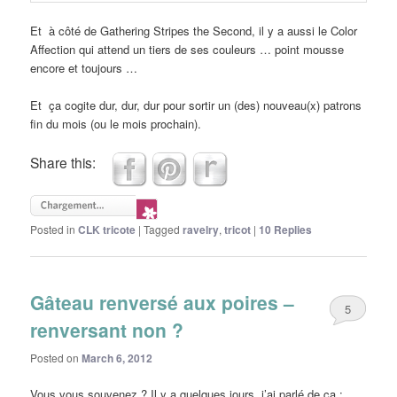
Et à côté de Gathering Stripes the Second, il y a aussi le Color
Affection qui attend un tiers de ses couleurs … point mousse
encore et toujours …
Et ça cogite dur, dur, dur pour sortir un (des) nouveau(x) patrons
fin du mois (ou le mois prochain).
Share this:
Posted in
CLK tricote
|
Tagged
ravelry
,
tricot
|
10
Replies
Gâteau renversé aux poires –
5
renversant non ?
Posted on
March 6, 2012
Vous vous souvenez ? Il y a quelques jours, j’ai parlé de ça :