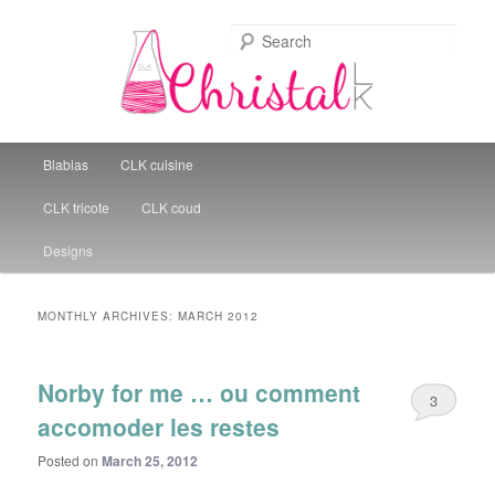
Sear
Christal Little Kitchen
Main menu
Blablas
CLK cuisine
Skip to primary content
Skip to secondary content
CLK tricote
CLK coud
Designs
MONTHLY ARCHIVES:
MARCH 2012
Norby for me … ou comment
3
accomoder les restes
Posted on
March 25, 2012