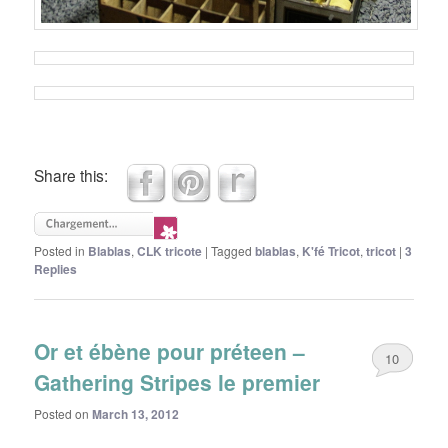
Share this:
Posted in
Blablas
,
CLK tricote
|
Tagged
blablas
,
K'fé Tricot
,
tricot
|
3
Replies
Or et ébène pour préteen –
10
Gathering Stripes le premier
Posted on
March 13, 2012