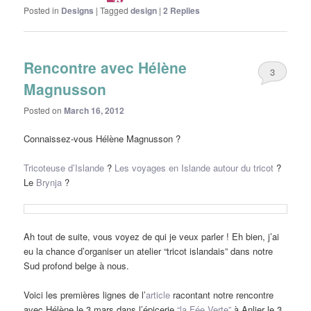
Posted in
Designs
|
Tagged
design
|
2
Replies
Rencontre avec Hélène
3
Magnusson
Posted on
March 16, 2012
Connaissez-vous Hélène Magnusson ?
Tricoteuse d’Islande
?
Les voyages en Islande autour du tricot
?
Le
Brynja
?
Ah tout de suite, vous voyez de qui je veux parler ! Eh bien, j’ai
eu la chance d’organiser un atelier “tricot islandais” dans notre
Sud profond belge à nous.
Voici les premières lignes de l’
article
racontant notre rencontre
avec Hélène le 3 mars dans l’épicerie
“la Fée Verte”
à Anlier le 3