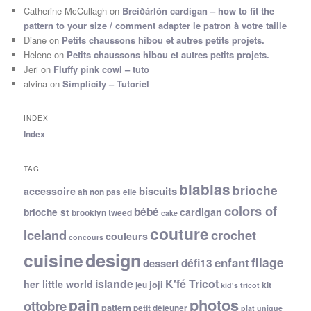
Catherine McCullagh
on
Breiðárlón cardigan – how to fit the
pattern to your size / comment adapter le patron à votre taille
Diane
on
Petits chaussons hibou et autres petits projets.
Helene
on
Petits chaussons hibou et autres petits projets.
Jeri
on
Fluffy pink cowl – tuto
alvina
on
Simplicity – Tutoriel
INDEX
Index
TAG
blablas
brioche
biscuits
accessoire
ah non pas elle
colors of
bébé
cardigan
brioche st
brooklyn tweed
cake
couture
Iceland
crochet
couleurs
concours
cuisine
design
filage
enfant
dessert
défi13
islande
K'fé Tricot
her little world
joji
jeu
kit
kid's tricot
photos
pain
ottobre
pattern
petit déjeuner
plat unique