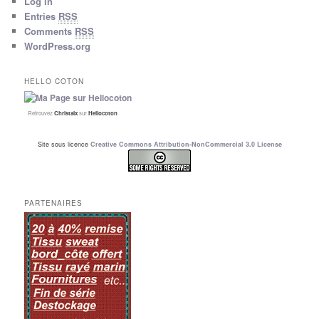
Log in
Entries
RSS
Comments
RSS
WordPress.org
HELLO COTON
Retrouvez
Christalx
sur
Hellocoton
Site sous licence
Creative Commons Attribution-NonCommercial 3.0 License
PARTENAIRES