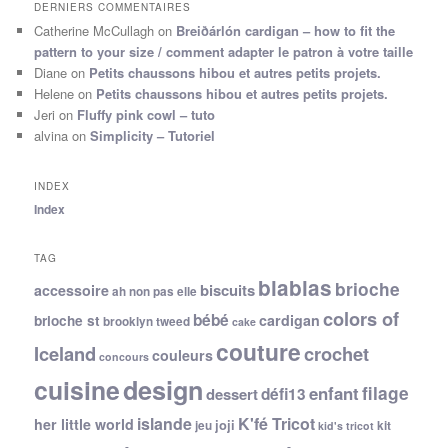
DERNIERS COMMENTAIRES
Catherine McCullagh
on
Breiðárlón cardigan – how to fit the
pattern to your size / comment adapter le patron à votre taille
Diane
on
Petits chaussons hibou et autres petits projets.
Helene
on
Petits chaussons hibou et autres petits projets.
Jeri
on
Fluffy pink cowl – tuto
alvina
on
Simplicity – Tutoriel
INDEX
Index
TAG
blablas
brioche
biscuits
accessoire
ah non pas elle
colors of
bébé
cardigan
brioche st
brooklyn tweed
cake
couture
Iceland
crochet
couleurs
concours
cuisine
design
filage
enfant
dessert
défi13
islande
K'fé Tricot
her little world
joji
jeu
kit
kid's tricot