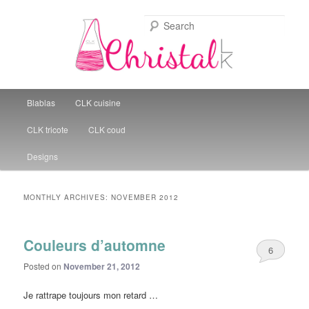
Sear
Christal Little Kitchen
Main menu
Blablas
CLK cuisine
Skip to primary content
Skip to secondary content
CLK tricote
CLK coud
Designs
MONTHLY ARCHIVES:
NOVEMBER 2012
Couleurs d’automne
6
Posted on
November 21, 2012
Je rattrape toujours mon retard …