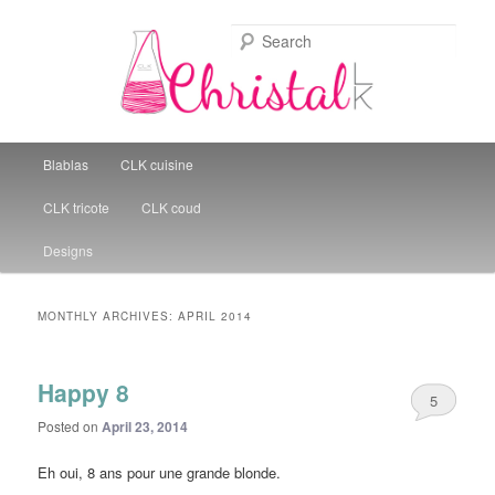
Sear
Christal Little Kitchen
Main menu
Blablas
CLK cuisine
Skip to primary content
Skip to secondary content
CLK tricote
CLK coud
Designs
MONTHLY ARCHIVES:
APRIL 2014
Happy 8
5
Posted on
April 23, 2014
Eh oui, 8 ans pour une grande blonde.