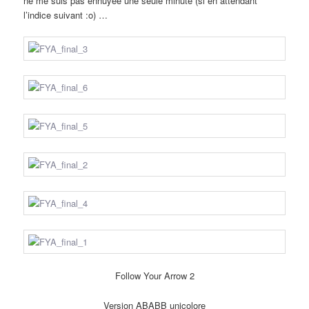
ne me suis pas ennuyée une seule minute (si en attendant
l’indice suivant :o) …
Follow Your Arrow 2
Version ABABB unicolore