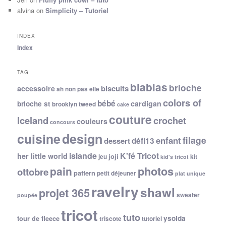
alvina
on
Simplicity – Tutoriel
INDEX
Index
TAG
blablas
brioche
biscuits
accessoire
ah non pas elle
colors of
bébé
cardigan
brioche st
brooklyn tweed
cake
couture
Iceland
crochet
couleurs
concours
cuisine
design
filage
enfant
dessert
défi13
islande
K'fé Tricot
her little world
joji
jeu
kit
kid's tricot
photos
pain
ottobre
pattern
petit déjeuner
plat unique
ravelry
shawl
projet 365
sweater
poupée
tricot
tuto
ysolda
tour de fleece
triscote
tutoriel