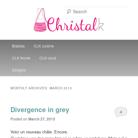
Sear
Christal Little Kitchen
Main menu
Blablas
CLK cuisine
Skip to primary content
Skip to secondary content
CLK tricote
CLK coud
Designs
MONTHLY ARCHIVES:
MARCH 2015
Divergence in grey
4
Posted on
March 27, 2015
Voici un nouveau châle. Encore.