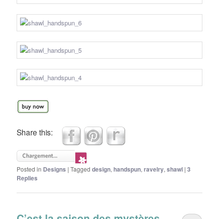
Share this:
Posted in
Designs
|
Tagged
design
,
handspun
,
ravelry
,
shawl
|
3
Replies
C’est la saison des mystères