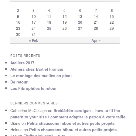
1
2
3
4
5
6
7
8
9
10
11
12
13
14
15
16
17
18
19
20
21
22
23
24
25
26
27
28
29
30
31
« Feb
Apr »
POSTS RÉCENTS
Ateliers 2017
Ateliers chez Bart et Francis
Le montage des mailles en picot
De retour
Les Fibrophiles le retour
DERNIERS COMMENTAIRES
Catherine McCullagh
on
Breiðárlón cardigan – how to fit the
pattern to your size / comment adapter le patron à votre taille
Diane
on
Petits chaussons hibou et autres petits projets.
Helene
on
Petits chaussons hibou et autres petits projets.
Jeri
on
Fluffy pink cowl – tuto