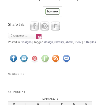
Share this:
Posted in
Designs
|
Tagged
design
,
ravelry
,
shawl
,
tricot
|
5
Replies
NEWSLETTER
CALENDRIER
MARCH 2015
M
T
W
T
F
S
S