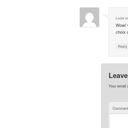
Lucie
o
Wow! Q
choix 
Repl
Leave
Your email 
Commen