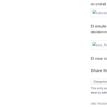
on croirait
Et ensuite
décidemmen
Et vous vo
Share th
This entry w
west
by
adm
ONE THOUGHT