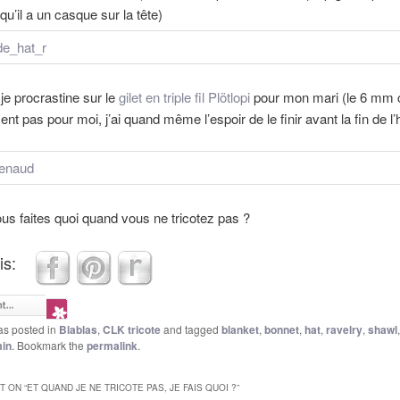
 qu’il a un casque sur la tête)
 je procrastine sur le
gilet en triple fil Plötlopi
pour mon mari (le 6 mm c
t pas pour moi, j’ai quand même l’espoir de le finir avant la fin de l’h
us faites quoi quand vous ne tricotez pas ?
is:
as posted in
Blablas
,
CLK tricote
and tagged
blanket
,
bonnet
,
hat
,
ravelry
,
shawl
in
. Bookmark the
permalink
.
 ON “
ET QUAND JE NE TRICOTE PAS, JE FAIS QUOI ?
”