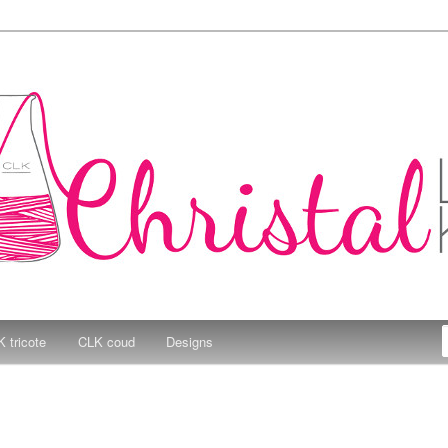
e Kitchen
 tricote
CLK coud
Designs