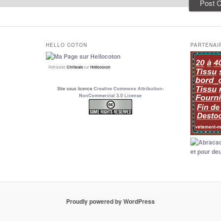
HELLO COTON
PARTENAI
Retrouvez
Christalx
sur
Hellocoton
Site sous licence
Creative Commons Attribution-
NonCommercial 3.0 License
Proudly powered by WordPress