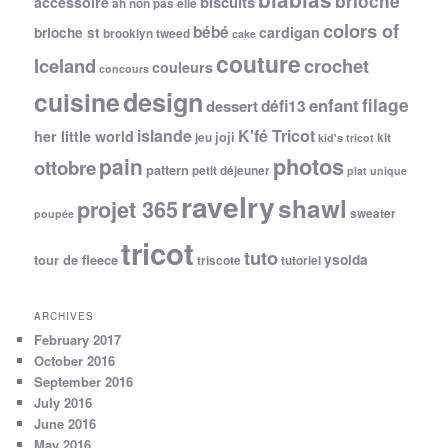
brioche
biscuits
accessoire
ah non pas elle
colors of
bébé
cardigan
brioche st
brooklyn tweed
cake
couture
Iceland
crochet
couleurs
concours
cuisine
design
filage
enfant
dessert
défi13
islande
K'fé Tricot
her little world
joji
jeu
kit
kid's tricot
photos
pain
ottobre
pattern
petit déjeuner
plat unique
ravelry
shawl
projet 365
sweater
poupée
tricot
tuto
ysolda
tour de fleece
triscote
tutoriel
ARCHIVES
February 2017
October 2016
September 2016
July 2016
June 2016
May 2016