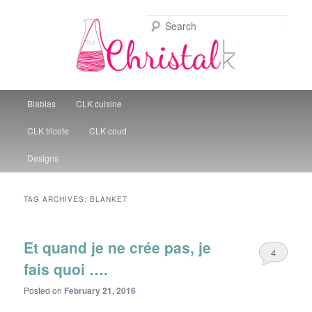
Sear
Christal Little Kitchen
Main menu
Blablas
CLK cuisine
Skip to primary content
Skip to secondary content
CLK tricote
CLK coud
Designs
TAG ARCHIVES:
BLANKET
Et quand je ne crée pas, je
4
fais quoi ….
Posted on
February 21, 2016