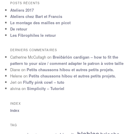
POSTS RÉCENTS
Ateliers 2017
Ateliers chez Bart et Francis
Le montage des mailles en picot
De retour
Les Fibrophiles le retour
DERNIERS COMMENTAIRES
Catherine McCullagh
on
Breiðárlón cardigan – how to fit the
pattern to your size / comment adapter le patron à votre taille
Diane
on
Petits chaussons hibou et autres petits projets.
Helene
on
Petits chaussons hibou et autres petits projets.
Jeri
on
Fluffy pink cowl – tuto
alvina
on
Simplicity – Tutoriel
INDEX
Index
TAG
blablas