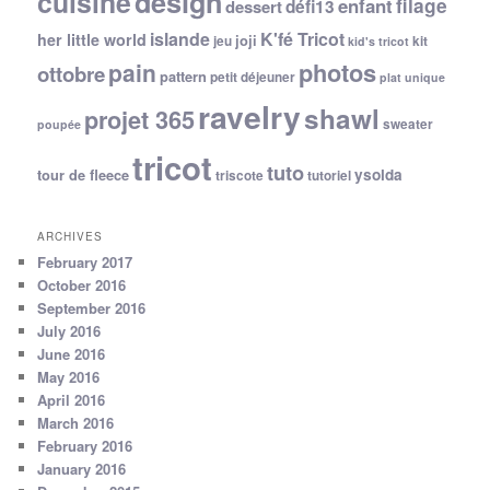
cuisine
design
filage
enfant
dessert
défi13
islande
K'fé Tricot
her little world
joji
jeu
kit
kid's tricot
photos
pain
ottobre
pattern
petit déjeuner
plat unique
ravelry
shawl
projet 365
sweater
poupée
tricot
tuto
ysolda
tour de fleece
triscote
tutoriel
ARCHIVES
February 2017
October 2016
September 2016
July 2016
June 2016
May 2016
April 2016
March 2016
February 2016
January 2016