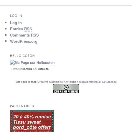
LOG IN
Log in
Entries
RSS
Comments
RSS
WordPress.org
HELLO COTON
Retrouvez
Christalx
sur
Hellocoton
Site sous licence
Creative Commons Attribution-NonCommercial 3.0 License
PARTENAIRES