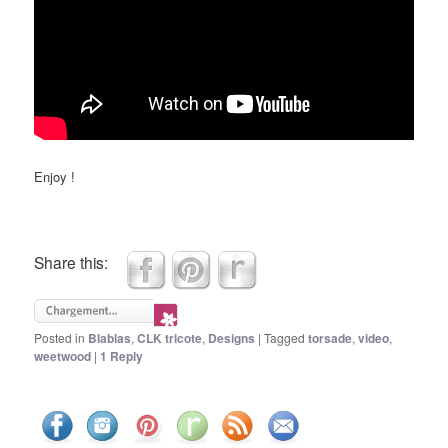
Enjoy !
Share this:
Posted in
Blablas
,
CLK tricote
,
Designs
|
Tagged
torsade
,
video
,
weetwood
|
1
Reply