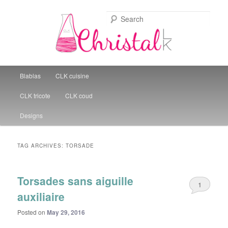
Sear
Christal Little Kitchen
Main menu
Blablas
CLK cuisine
Skip to primary content
Skip to secondary content
CLK tricote
CLK coud
Designs
TAG ARCHIVES:
TORSADE
Torsades sans aiguille
1
auxiliaire
Posted on
May 29, 2016