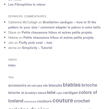
Les Fibrophiles le retour
DERNIERS COMMENTAIRES
Catherine McCullagh
on
Breiðárlón cardigan – how to fit the
pattern to your size / comment adapter le patron à votre taille
Diane
on
Petits chaussons hibou et autres petits projets.
Helene
on
Petits chaussons hibou et autres petits projets.
Jeri
on
Fluffy pink cowl – tuto
alvina
on
Simplicity – Tutoriel
INDEX
Index
TAG
blablas
brioche
biscuits
accessoire
ah non pas elle
colors of
bébé
cardigan
brioche st
brooklyn tweed
cake
couture
Iceland
crochet
couleurs
concours