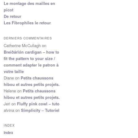
Le montage des mailles en
picot
De retour
Les Fibrophiles le retour
DERNIERS COMMENTAIRES
Catherine McCullagh
on
Breiðárlón cardigan – how to
fit the pattern to your size /
comment adapter le patron à
votre taille
Diane
on
Petits chaussons
hibou et autres petits projets.
Helene
on
Petits chaussons
hibou et autres petits projets.
Jeri
on
Fluffy pink cowl – tuto
alvina
on
Simplicity – Tutoriel
INDEX
Index