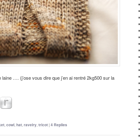
 laine …. (j’ose vous dire que j’en ai rentré 2kg500 sur la
ket
,
cowl
,
hat
,
ravelry
,
tricot
|
4
Replies