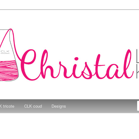
e Kitchen
 tricote
CLK coud
Designs