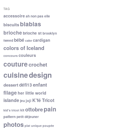
TAG
accessoire
ah non pas elle
blablas
biscuits
brioche
brioche st
brooklyn
bébé
cardigan
tweed
cake
colors of Iceland
couleurs
concours
couture
crochet
cuisine
design
enfant
dessert
défi13
filage
her little world
islande
K'fé Tricot
joji
jeu
pain
ottobre
kit
kid's tricot
pattern
petit déjeuner
photos
plat unique
poupée