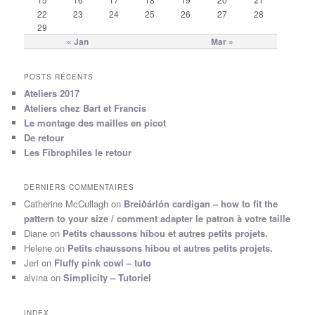
22
23
24
25
26
27
28
29
« Jan
Mar »
POSTS RÉCENTS
Ateliers 2017
Ateliers chez Bart et Francis
Le montage des mailles en picot
De retour
Les Fibrophiles le retour
DERNIERS COMMENTAIRES
Catherine McCullagh
on
Breiðárlón cardigan – how to fit the
pattern to your size / comment adapter le patron à votre taille
Diane
on
Petits chaussons hibou et autres petits projets.
Helene
on
Petits chaussons hibou et autres petits projets.
Jeri
on
Fluffy pink cowl – tuto
alvina
on
Simplicity – Tutoriel
INDEX