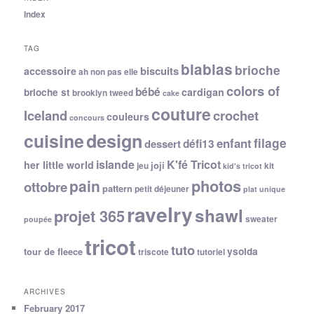
Index
TAG
blablas
brioche
biscuits
accessoire
ah non pas elle
colors of
bébé
cardigan
brioche st
brooklyn tweed
cake
couture
Iceland
crochet
couleurs
concours
cuisine
design
filage
enfant
dessert
défi13
islande
K'fé Tricot
her little world
joji
jeu
kit
kid's tricot
photos
pain
ottobre
pattern
petit déjeuner
plat unique
ravelry
shawl
projet 365
sweater
poupée
tricot
tuto
ysolda
tour de fleece
triscote
tutoriel
ARCHIVES
February 2017