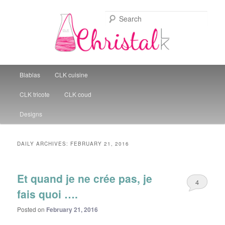
Sear
Christal Little Kitchen
Main menu
Blablas
CLK cuisine
Skip to primary content
Skip to secondary content
CLK tricote
CLK coud
Designs
DAILY ARCHIVES:
FEBRUARY 21, 2016
Et quand je ne crée pas, je
4
fais quoi ….
Posted on
February 21, 2016