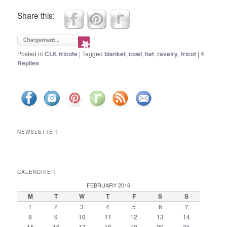
Share this:
Posted in
CLK tricote
|
Tagged
blanket
,
cowl
,
hat
,
ravelry
,
tricot
|
4
Replies
NEWSLETTER
CALENDRIER
FEBRUARY 2016
M
T
W
T
F
S
S
1
2
3
4
5
6
7
8
9
10
11
12
13
14
15
16
17
18
19
20
21